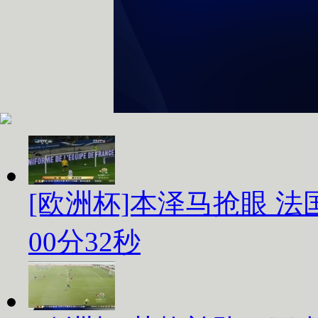
[欧洲杯]本泽马抢眼 法
00分32秒