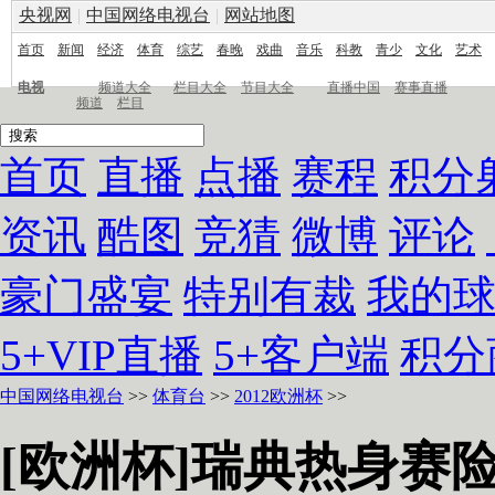
央视网
|
中国网络电视台
|
网站地图
首页
新闻
经济
体育
综艺
春晚
戏曲
音乐
科教
青少
文化
艺术
电视
频道大全
栏目大全
节目大全
直播中国
赛事直播
频道
栏目
首页
直播
点播
赛程
积分
资讯
酷图
竞猜
微博
评论
豪门盛宴
特别有裁
我的
5+VIP直播
5+客户端
积分
中国网络电视台
>>
体育台
>>
2012欧洲杯
>>
[欧洲杯]瑞典热身赛