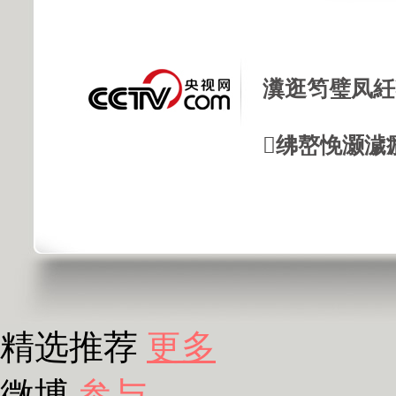
瀵逛笉璧凤紝
绋嶅悗灏濊
精选推荐
更多
微博
参与