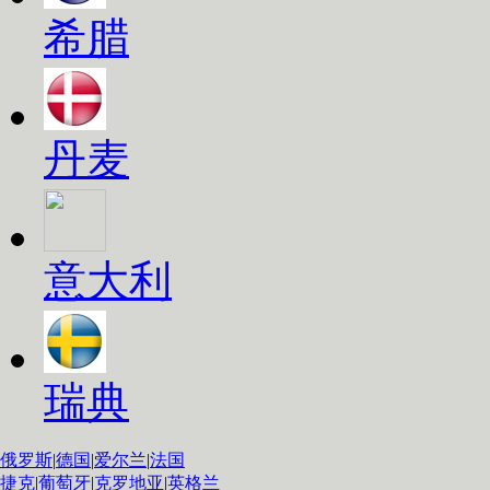
希腊
丹麦
意大利
瑞典
俄罗斯
|
德国
|
爱尔兰
|
法国
捷克
|
葡萄牙
|
克罗地亚
|
英格兰