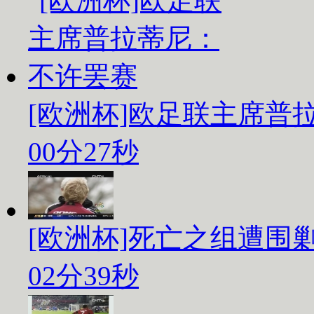
[欧洲杯]欧足联主席普
00分27秒
[欧洲杯]死亡之组遭围
02分39秒