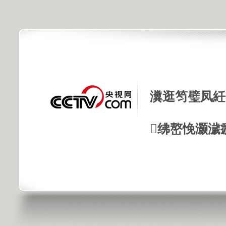
瀵逛笉璧凤紝
绋嶅悗灏濊