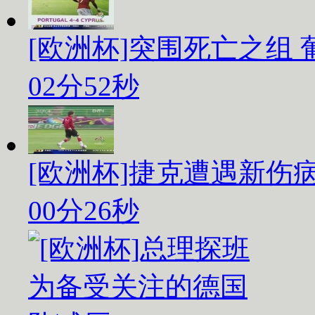
[欧洲杯]突围死亡之组
02分52秒
[欧洲杯]捷克遭遇新伤
00分26秒