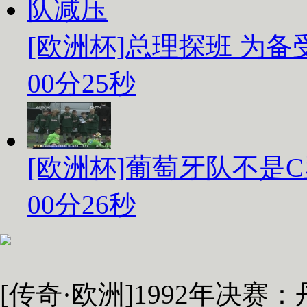
[欧洲杯]总理探班 为
00分25秒
[欧洲杯]葡萄牙队不是
00分26秒
[传奇·欧洲]1992年决赛：