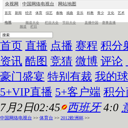
央视网
|
中国网络电视台
|
网站地图
首页
新闻
经济
体育
综艺
春晚
戏曲
音乐
科教
青少
文化
艺术
电视
频道大全
栏目大全
节目大全
直播中国
赛事直播
频道
栏目
首页
直播
点播
赛程
积分
资讯
酷图
竞猜
微博
评论
豪门盛宴
特别有裁
我的
5+VIP直播
5+客户端
积分
7月2日02:45
西班牙
4:0
中国网络电视台
>>
体育台
>>
2012欧洲杯
>>