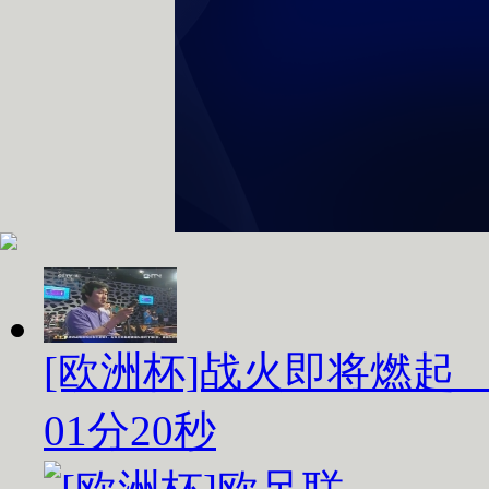
[欧洲杯]战火即将燃起
01分20秒