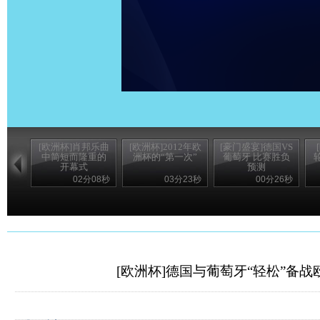
[欧洲杯]肖邦乐曲
[欧洲杯]2012年欧
[豪门盛宴]德国VS
中简短而隆重的
洲杯的“第一次”
葡萄牙 比赛胜负
开幕式
预测
02分08秒
03分23秒
00分26秒
[欧洲杯]德国与葡萄牙“轻松”备战