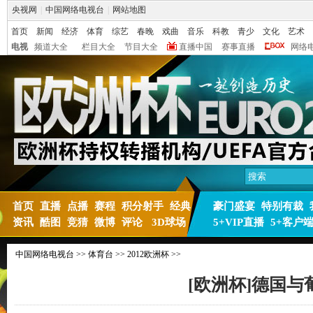
央视网
|
中国网络电视台
|
网站地图
首页
新闻
经济
体育
综艺
春晚
戏曲
音乐
科教
青少
文化
艺术
电视
频道大全
栏目大全
节目大全
直播中国
赛事直播
网络
首页
直播
点播
赛程
积分射手
经典
豪门盛宴
特别有裁
资讯
酷图
竞猜
微博
评论
3D球场
5+VIP直播
5+客户
中国网络电视台
>>
体育台
>>
2012欧洲杯
>>
[欧洲杯]德国与