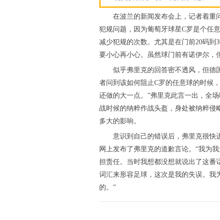
在波兰的新闻发布会上，记者着重
犯规问题，因为葡萄牙球星C罗是个任
减少犯规的次数。尤其是在门前20码到
要小心再小心。虽然球门前有诺伊尔，
似乎弗里克的回答密不透风，但德
者问到该如何阻止C罗的任意球的时候
还做的大一点。”弗里克此言一出，全场
战时候的纳粹作战头盔，身处被纳粹侵
多大的影响。
意识到自己的错误后，弗里克很快
网上发布了弗里克的道歉言论。“我为
担责任。当时我想都没想就说出了这番
词汇来形容足球，这次是我的失误。我
的。”