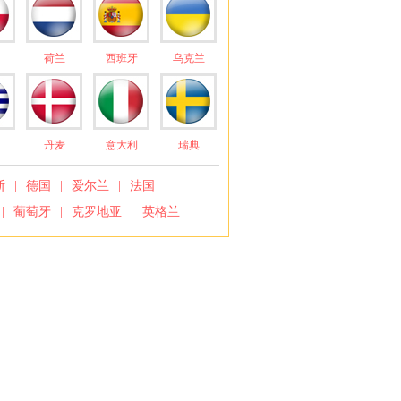
荷兰
西班牙
乌克兰
丹麦
意大利
瑞典
斯
|
德国
|
爱尔兰
|
法国
|
葡萄牙
|
克罗地亚
|
英格兰