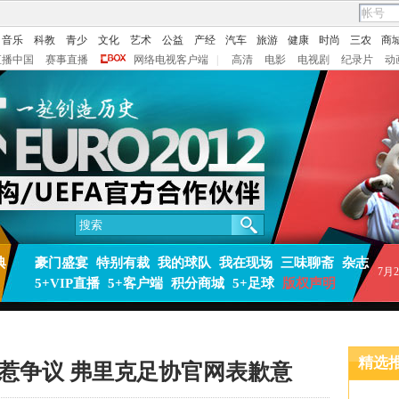
音乐
科教
青少
文化
艺术
公益
产经
汽车
旅游
健康
时尚
三农
商
直播中国
赛事直播
网络电视客户端
|
高清
电影
电视剧
纪录片
动
典
豪门盛宴
特别有裁
我的球队
我在现场
三味聊斋
杂志
7月2
5+VIP直播
5+客户端
积分商城
5+足球
版权声明
精选
惹争议 弗里克足协官网表歉意