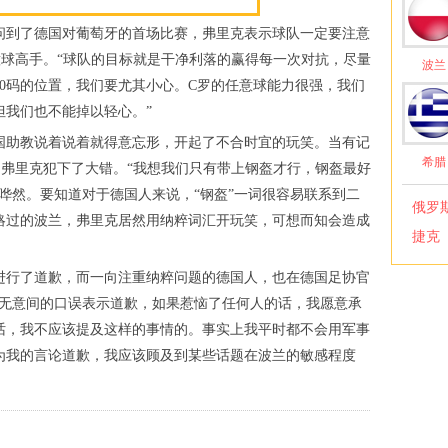
问到了德国对葡萄牙的首场比赛，弗里克表示球队一定要注意
意球高手。“球队的目标就是干净利落的赢得每一次对抗，尽量
波兰
30码的位置，我们要尤其小心。C罗的任意球能力很强，我们
但我们也不能掉以轻心。”
国助教说着说着就得意忘形，开起了不合时宜的玩笑。当有记
希腊
，弗里克犯下了大错。“我想我们只有带上钢盔才行，钢盔最好
哗然。要知道对于德国人来说，“钢盔”一词很容易联系到二
俄罗
略过的波兰，弗里克居然用纳粹词汇开玩笑，可想而知会造成
捷克
进行了道歉，而一向注重纳粹问题的德国人，也在德国足协官
我无意间的口误表示道歉，如果惹恼了任何人的话，我愿意承
话，我不应该提及这样的事情的。事实上我平时都不会用军事
为我的言论道歉，我应该顾及到某些话题在波兰的敏感程度