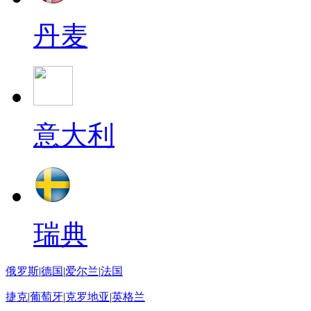
丹麦
意大利
瑞典
俄罗斯
|
德国
|
爱尔兰
|
法国
捷克
|
葡萄牙
|
克罗地亚
|
英格兰