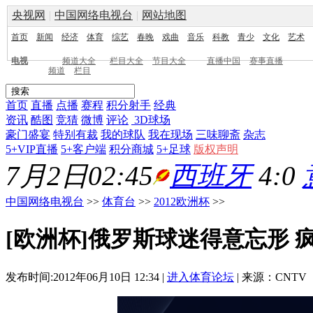
央视网
|
中国网络电视台
|
网站地图
首页
新闻
经济
体育
综艺
春晚
戏曲
音乐
科教
青少
文化
艺术
电视
频道大全
栏目大全
节目大全
直播中国
赛事直播
频道
栏目
首页
直播
点播
赛程
积分射手
经典
资讯
酷图
竞猜
微博
评论
3D球场
豪门盛宴
特别有裁
我的球队
我在现场
三味聊斋
杂志
5+VIP直播
5+客户端
积分商城
5+足球
版权声明
7月2日02:45
西班牙
4:0
中国网络电视台
>>
体育台
>>
2012欧洲杯
>>
[欧洲杯]俄罗斯球迷得意忘形 
发布时间:2012年06月10日 12:34 |
进入体育论坛
| 来源：CNTV