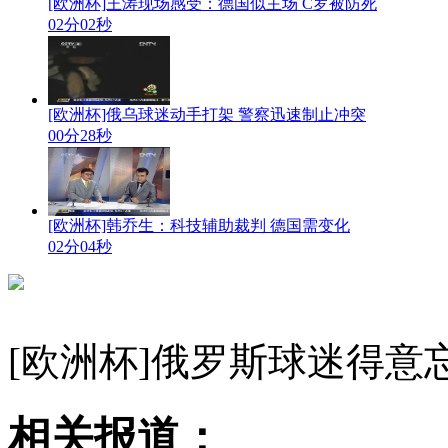
[欧洲杯]王涛现场感受：德国似主场 C罗被防死
02分02秒
[欧洲杯]俄乌球迷动手打架 警察迅速制止冲突
00分28秒
[欧洲杯]韩乔生：科技辅助裁判 德国需变化
02分04秒
[欧洲杯]俄罗斯球迷得意
相关报道：