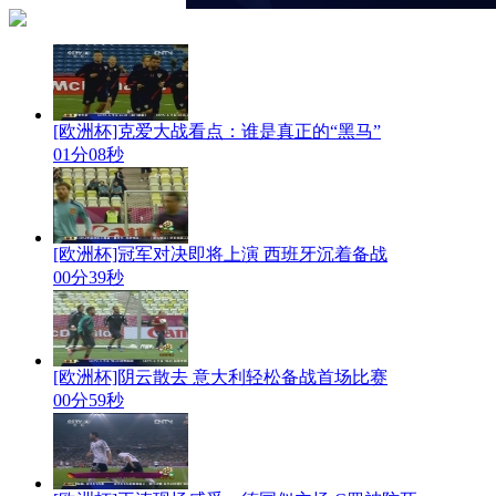
[欧洲杯]克爱大战看点：谁是真正的“黑马”
01分08秒
[欧洲杯]冠军对决即将上演 西班牙沉着备战
00分39秒
[欧洲杯]阴云散去 意大利轻松备战首场比赛
00分59秒