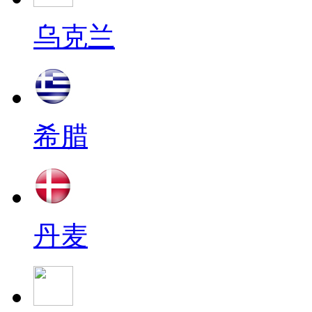
乌克兰
希腊
丹麦