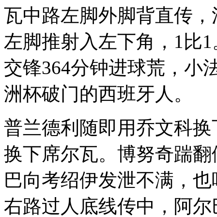
瓦中路左脚外脚背直传，
左脚推射入左下角，1比
交锋364分钟进球荒，小
洲杯破门的西班牙人。
普兰德利随即用乔文科换
换下席尔瓦。博努奇踹翻
巴向考绍伊发泄不满，也
右路过人底线传中，阿尔