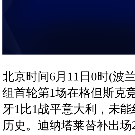
北京时间6月11日0时(波
组首轮第1场在格但斯克
牙1比1战平意大利，未
历史。迪纳塔莱替补出场2