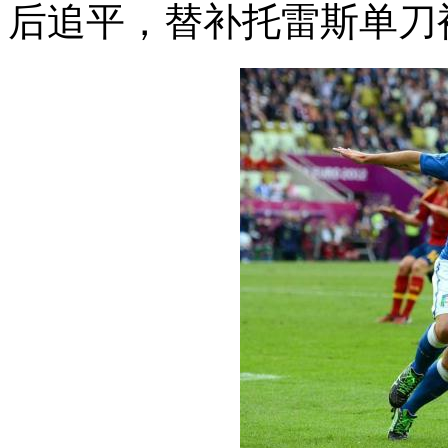
后追平，替补托雷斯单刀