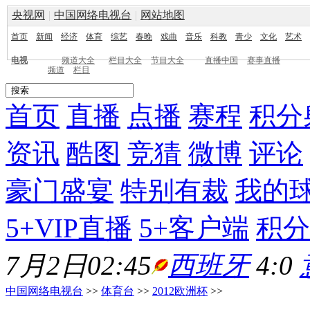
央视网
|
中国网络电视台
|
网站地图
首页
新闻
经济
体育
综艺
春晚
戏曲
音乐
科教
青少
文化
艺术
电视
频道大全
栏目大全
节目大全
直播中国
赛事直播
频道
栏目
首页
直播
点播
赛程
积分
资讯
酷图
竞猜
微博
评论
豪门盛宴
特别有裁
我的
5+VIP直播
5+客户端
积分
7月2日02:45
西班牙
4:0
中国网络电视台
>>
体育台
>>
2012欧洲杯
>>