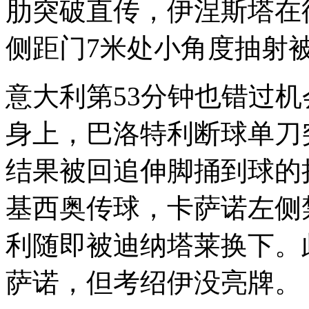
肋突破直传，伊涅斯塔在
侧距门7米处小角度抽射
意大利第53分钟也错过
身上，巴洛特利断球单刀
结果被回追伸脚捅到球的
基西奥传球，卡萨诺左侧
利随即被迪纳塔莱换下。
萨诺，但考绍伊没亮牌。