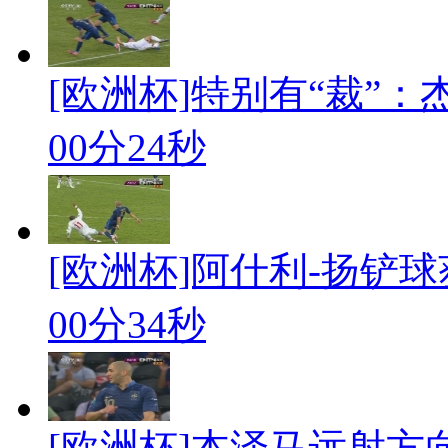
[欧洲杯]特别有“裁”：
00分24秒
[欧洲杯]阿什利-扬铲
00分34秒
[欧洲杯]本泽马远射方