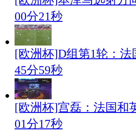
00分21秒
[欧洲杯]D组第1轮：法
45分59秒
[欧洲杯]宫磊：法国和
01分17秒