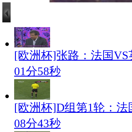
[欧洲杯]张路：法国V
01分58秒
[欧洲杯]D组第1轮：法国1
08分43秒