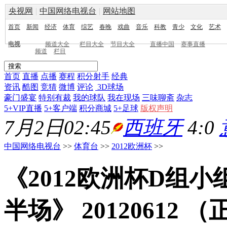
央视网
|
中国网络电视台
|
网站地图
首页
新闻
经济
体育
综艺
春晚
戏曲
音乐
科教
青少
文化
艺术
电视
频道大全
栏目大全
节目大全
直播中国
赛事直播
频道
栏目
首页
直播
点播
赛程
积分射手
经典
资讯
酷图
竞猜
微博
评论
3D球场
豪门盛宴
特别有裁
我的球队
我在现场
三味聊斋
杂志
5+VIP直播
5+客户端
积分商城
5+足球
版权声明
7月2日02:45
西班牙
4:0
中国网络电视台
>>
体育台
>>
2012欧洲杯
>>
《2012欧洲杯D组小
半场》 20120612 