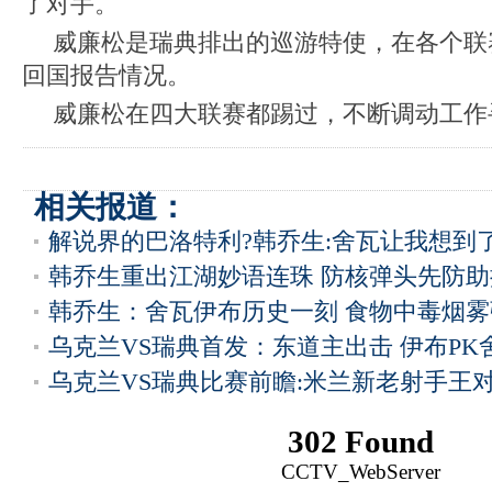
了对手。
威廉松是瑞典排出的巡游特使，在各个联
回国报告情况。
威廉松在四大联赛都踢过，不断调动工作
相关报道：
解说界的巴洛特利?韩乔生:舍瓦让我想到
韩乔生重出江湖妙语连珠 防核弹头先防
韩乔生：舍瓦伊布历史一刻 食物中毒烟雾
乌克兰VS瑞典首发：东道主出击 伊布PK
乌克兰VS瑞典比赛前瞻:米兰新老射手王
302 Found
CCTV_WebServer