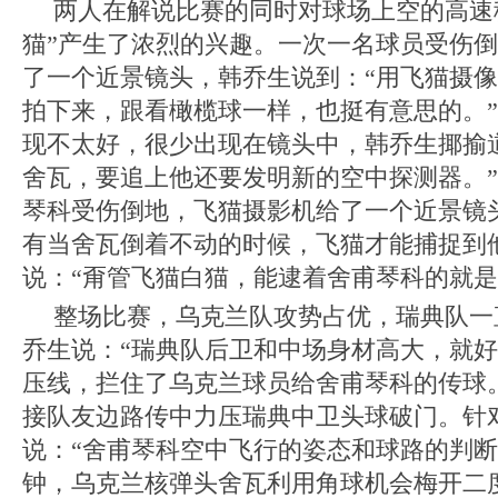
两人在解说比赛的同时对球场上空的高速
猫”产生了浓烈的兴趣。一次一名球员受伤
了一个近景镜头，韩乔生说到：“用飞猫摄
拍下来，跟看橄榄球一样，也挺有意思的。
现不太好，很少出现在镜头中，韩乔生揶揄
舍瓦，要追上他还要发明新的空中探测器。
琴科受伤倒地，飞猫摄影机给了一个近景镜
有当舍瓦倒着不动的时候，飞猫才能捕捉到
说：“甭管飞猫白猫，能逮着舍甫琴科的就是
整场比赛，乌克兰队攻势占优，瑞典队一
乔生说：“瑞典队后卫和中场身材高大，就
压线，拦住了乌克兰球员给舍甫琴科的传球。
接队友边路传中力压瑞典中卫头球破门。针
说：“舍甫琴科空中飞行的姿态和球路的判断
钟，乌克兰核弹头舍瓦利用角球机会梅开二