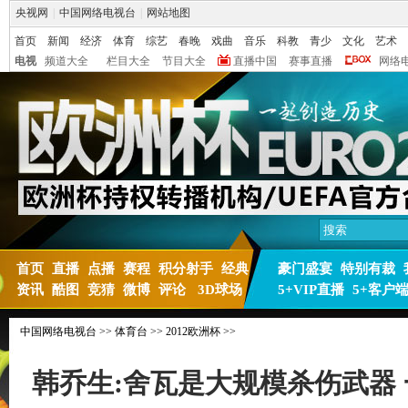
央视网
|
中国网络电视台
|
网站地图
首页
新闻
经济
体育
综艺
春晚
戏曲
音乐
科教
青少
文化
艺术
电视
频道大全
栏目大全
节目大全
直播中国
赛事直播
网络
首页
直播
点播
赛程
积分射手
经典
豪门盛宴
特别有裁
资讯
酷图
竞猜
微博
评论
3D球场
5+VIP直播
5+客户
中国网络电视台
>>
体育台
>>
2012欧洲杯
>>
韩乔生:舍瓦是大规模杀伤武器