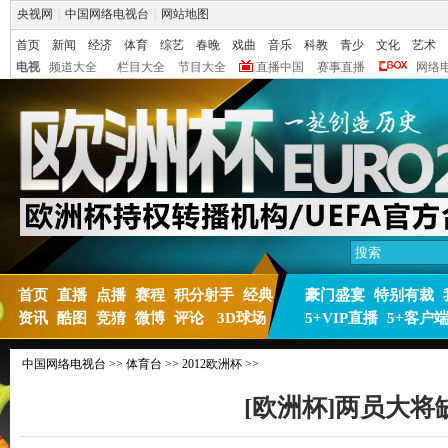
央视网
|
中国网络电视台
|
网站地图
首页
新闻
经济
体育
综艺
春晚
戏曲
音乐
科教
青少
文化
艺术
电视
频道大全
栏目大全
节目大全
直播中国
赛事直播
网络
首页
直播
点播
赛程
积分射手
经典
豪门盛宴
特别有裁
资讯
酷图
竞猜
微博
评论
3D球场
5+VIP直播
5+客户
中国网络电视台
>>
体育台
>>
2012欧洲杯
>>
[欧洲杯]两员大将