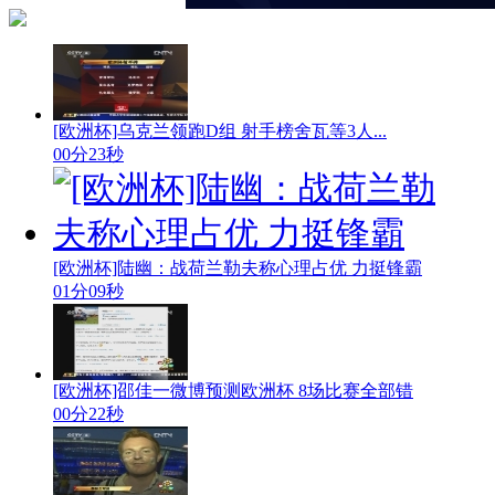
[欧洲杯]乌克兰领跑D组 射手榜舍瓦等3人...
00分23秒
[欧洲杯]陆幽：战荷兰勒夫称心理占优 力挺锋霸
01分09秒
[欧洲杯]邵佳一微博预测欧洲杯 8场比赛全部错
00分22秒