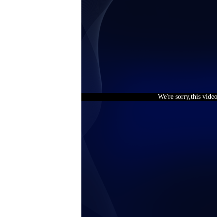
We're sorry,this vide