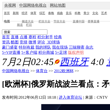
央视网
|
中国网络电视台
|
网站地图
首页
新闻
经济
体育
综艺
春晚
戏曲
音乐
科教
青少
文化
艺术
电视
频道大全
栏目大全
节目大全
直播中国
赛事直播
频道
栏目
首页
直播
点播
赛程
积分射手
经典
资讯
酷图
竞猜
微博
评论
3D球场
豪门盛宴
特别有裁
我的球队
我在现场
三味聊斋
杂志
5+VIP直播
5+客户端
积分商城
5+足球
版权声明
7月2日02:45
西班牙
4:0
中国网络电视台
>>
体育台
>>
2012欧洲杯
>>
[欧洲杯]俄罗斯战波兰看点：
发布时间:2012年06月12日 18:18 |
进入体育论坛
| 来源：CNTV