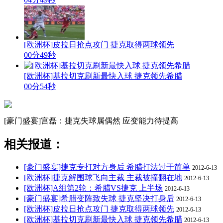
[欧洲杯]皮拉日抢点攻门 捷克取得两球领先
00分49秒
[欧洲杯]基拉切克刷新最快入球 捷克领先希腊
00分54秒
[豪门盛宴]宫磊：捷克失球属偶然 应变能力待提高
相关报道：
[豪门盛宴]捷克专打对方身后 希腊打法过于简单
2012-6-13
[欧洲杯]捷克解围球飞向主裁 主裁被撞翻在地
2012-6-13
[欧洲杯]A组第2轮：希腊VS捷克 上半场
2012-6-13
[豪门盛宴]希腊变阵致失球 捷克坚决打身后
2012-6-13
[欧洲杯]皮拉日抢点攻门 捷克取得两球领先
2012-6-13
[欧洲杯]基拉切克刷新最快入球 捷克领先希腊
2012-6-13