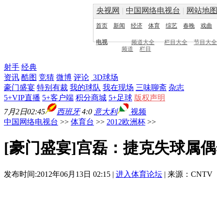
央视网
|
中国网络电视台
|
网站地
首页
新闻
经济
体育
综艺
春晚
戏曲
电视
频道大全
栏目大全
节目大全
频道
栏目
射手
经典
资讯
酷图
竞猜
微博
评论
3D球场
豪门盛宴
特别有裁
我的球队
我在现场
三味聊斋
杂志
5+VIP直播
5+客户端
积分商城
5+足球
版权声明
7月2日02:45
西班牙
4:0
意大利
视频
中国网络电视台
>>
体育台
>>
2012欧洲杯
>>
[豪门盛宴]宫磊：捷克失球属偶
发布时间:2012年06月13日 02:15 |
进入体育论坛
| 来源：CNTV