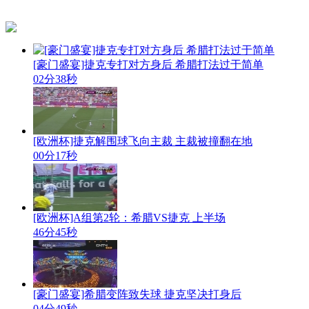
[豪门盛宴]捷克专打对方身后 希腊打法过于简单
02分38秒
[欧洲杯]捷克解围球飞向主裁 主裁被撞翻在地
00分17秒
[欧洲杯]A组第2轮：希腊VS捷克 上半场
46分45秒
[豪门盛宴]希腊变阵致失球 捷克坚决打身后
04分49秒