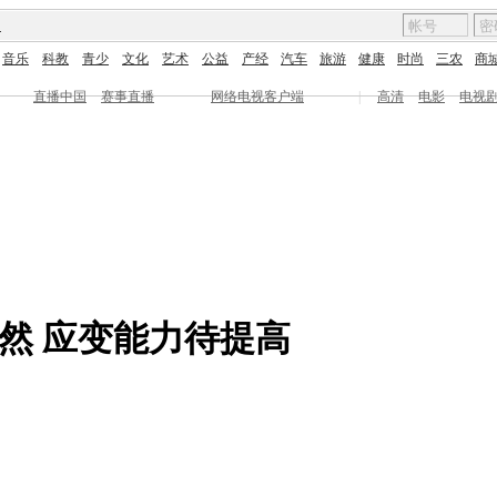
图
音乐
科教
青少
文化
艺术
公益
产经
汽车
旅游
健康
时尚
三农
商
直播中国
赛事直播
网络电视客户端
|
高清
电影
电视
然 应变能力待提高