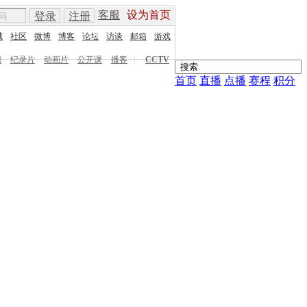
客服
设为首页
登录
注册
城
社区
微博
博客
论坛
访谈
邮箱
游戏
剧
纪录片
动画片
公开课
播客
|
CCTV
首页
直播
点播
赛程
积分