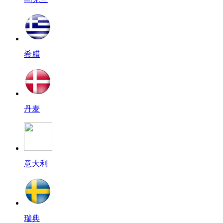
希腊
丹麦
意大利
瑞典