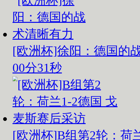
[欧洲杯]徐阳：德国的
00分31秒
[欧洲杯]B组第2轮：荷兰1