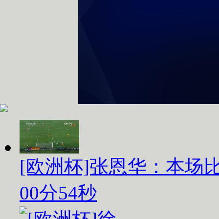
[欧洲杯]张恩华：本场
00分54秒