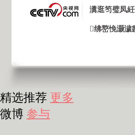
瀵逛笉璧凤紝
绋嶅悗灏濊
精选推荐
更多
微博
参与