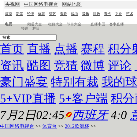
央视网
|
中国网络电视台
|
网站地图
首页
新闻
经济
体育
综艺
春晚
戏曲
音乐
科教
青少
文化
艺术
电视
频道大全
栏目大全
节目大全
直播中国
赛事直播
频道
栏目
首页
直播
点播
赛程
积分
资讯
酷图
竞猜
微博
评论
豪门盛宴
特别有裁
我的
5+VIP直播
5+客户端
积分
7月2日02:45
西班牙
4:0
中国网络电视台
>>
体育台
>>
2012欧洲杯
>>