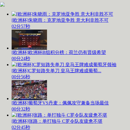
[欧洲杯]朱晓雨：克罗地亚争胜 意大利非胜不可
02分57秒
[欧洲杯]欧洲杯B组积分榜：荷兰仍有晋级希望
00分24秒
[欧洲杯]C罗短路失单刀 皇马王牌难成葡萄...
00分56秒
[欧洲杯]葡萄牙VS丹麦：佩佩攻守兼备当场最佳
00分32秒
[欧洲杯]张路：单打独斗 C罗令队友疲惫不堪
02分45秒