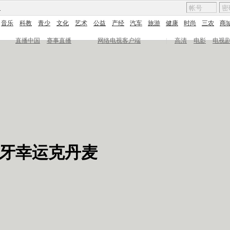
图
音乐
科教
青少
文化
艺术
公益
产经
汽车
旅游
健康
时尚
三农
商
直播中国
赛事直播
网络电视客户端
|
高清
电影
电视
萄牙幸运克丹麦