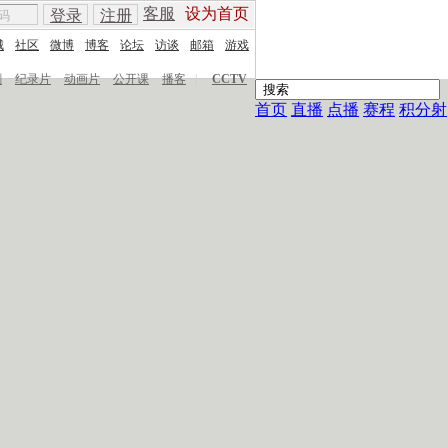
客服
设为首页
登录
注册
城
社区
微博
博客
论坛
访谈
邮箱
游戏
剧
纪录片
动画片
公开课
播客
|
CCTV
首页
直播
点播
赛程
积分射