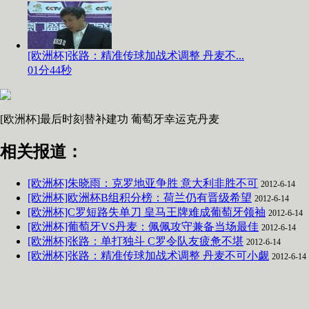
[欧洲杯]张路：精准传球加战术调整 丹麦不...
01分44秒
[欧洲杯]最后时刻替补建功 葡萄牙幸运克丹麦
相关报道：
[欧洲杯]朱晓雨：克罗地亚争胜 意大利非胜不可
2012-6-14
[欧洲杯]欧洲杯B组积分榜：荷兰仍有晋级希望
2012-6-14
[欧洲杯]C罗短路失单刀 皇马王牌难成葡萄牙领袖
2012-6-14
[欧洲杯]葡萄牙VS丹麦：佩佩攻守兼备当场最佳
2012-6-14
[欧洲杯]张路：单打独斗 C罗令队友疲惫不堪
2012-6-14
[欧洲杯]张路：精准传球加战术调整 丹麦不可小觑
2012-6-14