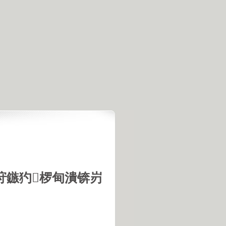
垨鏃犳椤甸潰锛岃