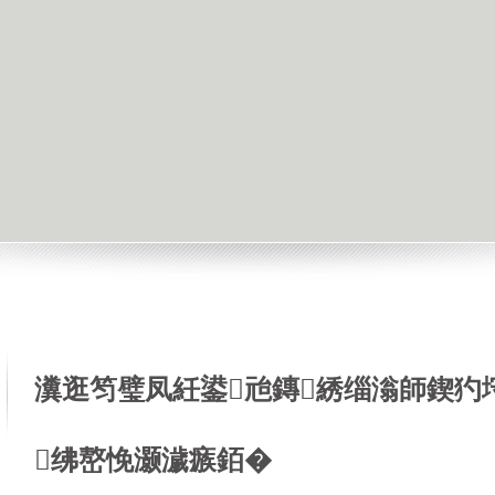
瀵逛笉璧凤紝鍙兘鏄綉缁滃師鍥犳
绋嶅悗灏濊瘯銆�