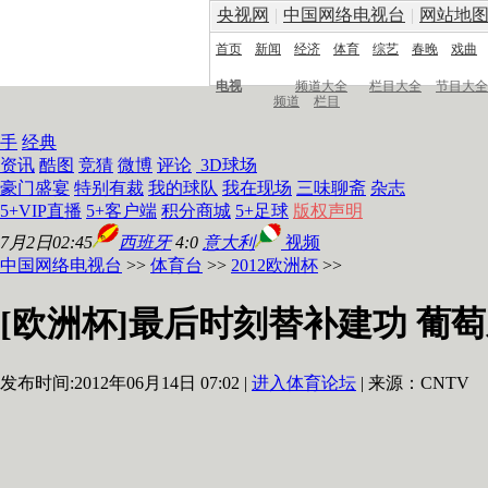
央视网
|
中国网络电视台
|
网站地
首页
新闻
经济
体育
综艺
春晚
戏曲
电视
频道大全
栏目大全
节目大全
频道
栏目
手
经典
资讯
酷图
竞猜
微博
评论
3D球场
豪门盛宴
特别有裁
我的球队
我在现场
三味聊斋
杂志
5+VIP直播
5+客户端
积分商城
5+足球
版权声明
7月2日02:45
西班牙
4:0
意大利
视频
中国网络电视台
>>
体育台
>>
2012欧洲杯
>>
[欧洲杯]最后时刻替补建功 葡
发布时间:2012年06月14日 07:02 |
进入体育论坛
| 来源：CNTV