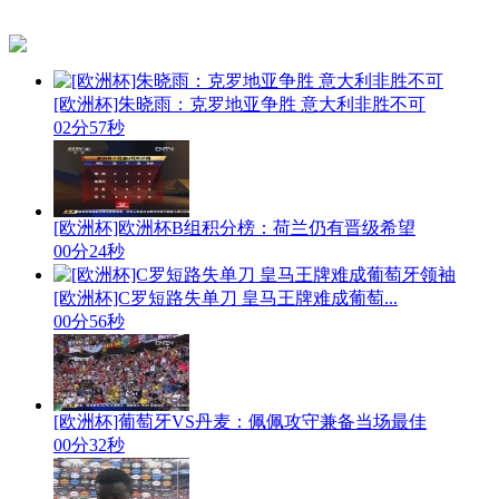
[欧洲杯]朱晓雨：克罗地亚争胜 意大利非胜不可
02分57秒
[欧洲杯]欧洲杯B组积分榜：荷兰仍有晋级希望
00分24秒
[欧洲杯]C罗短路失单刀 皇马王牌难成葡萄...
00分56秒
[欧洲杯]葡萄牙VS丹麦：佩佩攻守兼备当场最佳
00分32秒