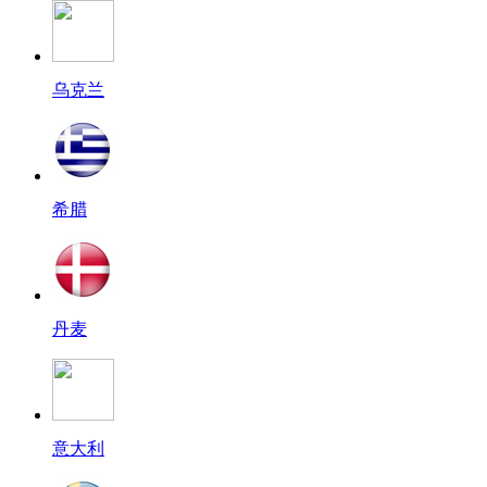
乌克兰
希腊
丹麦
意大利