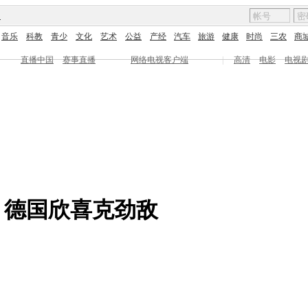
图
音乐
科教
青少
文化
艺术
公益
产经
汽车
旅游
健康
时尚
三农
商
直播中国
赛事直播
网络电视客户端
|
高清
电影
电视
 德国欣喜克劲敌