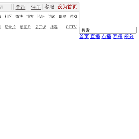
客服
设为首页
登录
注册
城
社区
微博
博客
论坛
访谈
邮箱
游戏
剧
纪录片
动画片
公开课
播客
|
CCTV
首页
直播
点播
赛程
积分