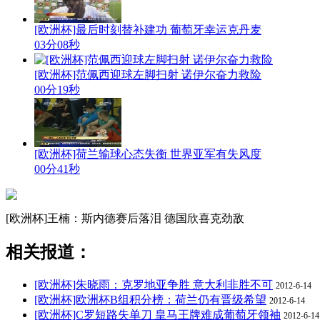
[欧洲杯]最后时刻替补建功 葡萄牙幸运克丹麦
03分08秒
[欧洲杯]范佩西迎球左脚扫射 诺伊尔奋力救险
00分19秒
[欧洲杯]荷兰输球心态失衡 世界亚军有失风度
00分41秒
[欧洲杯]王楠：斯内德赛后落泪 德国欣喜克劲敌
相关报道：
[欧洲杯]朱晓雨：克罗地亚争胜 意大利非胜不可
2012-6-14
[欧洲杯]欧洲杯B组积分榜：荷兰仍有晋级希望
2012-6-14
[欧洲杯]C罗短路失单刀 皇马王牌难成葡萄牙领袖
2012-6-14