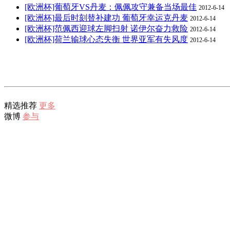
[欧洲杯]葡萄牙VS丹麦：佩佩攻守兼备当场最佳
2012-6-14
[欧洲杯]最后时刻替补建功 葡萄牙幸运克丹麦
2012-6-14
[欧洲杯]范佩西迎球左脚扫射 诺伊尔奋力救险
2012-6-14
[欧洲杯]荷兰输球心态失衡 世界亚军有失风度
2012-6-14
精选推荐
更多
微博
参与