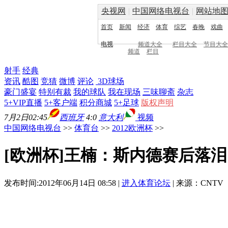
央视网
|
中国网络电视台
|
网站地
首页
新闻
经济
体育
综艺
春晚
戏曲
电视
频道大全
栏目大全
节目大全
频道
栏目
射手
经典
资讯
酷图
竞猜
微博
评论
3D球场
豪门盛宴
特别有裁
我的球队
我在现场
三味聊斋
杂志
5+VIP直播
5+客户端
积分商城
5+足球
版权声明
7月2日02:45
西班牙
4:0
意大利
视频
中国网络电视台
>>
体育台
>>
2012欧洲杯
>>
[欧洲杯]王楠：斯内德赛后落泪
发布时间:2012年06月14日 08:58 |
进入体育论坛
| 来源：CNTV