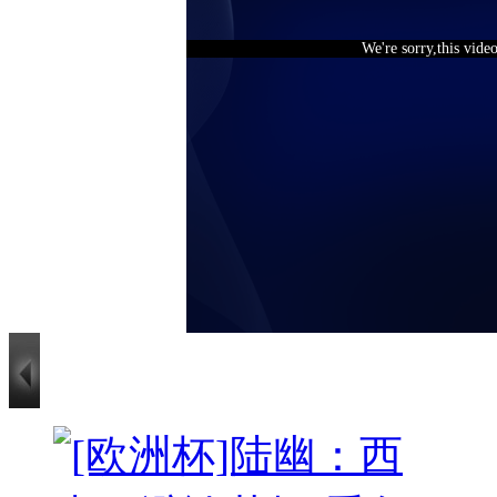
We're sorry,this vide