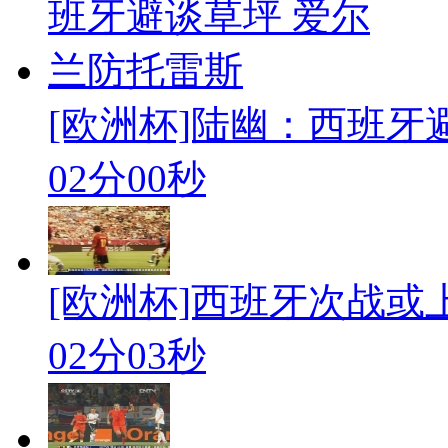
[欧洲杯]陆幽：西班牙
02分00秒
[欧洲杯]西班牙次战或
02分03秒