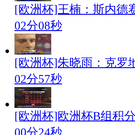
[欧洲杯]王楠：斯内德
02分08秒
[欧洲杯]朱晓雨：克罗
02分57秒
[欧洲杯]欧洲杯B组积
00分24秒