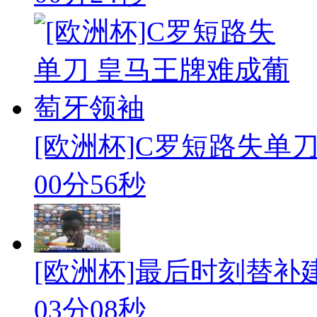
[欧洲杯]C罗短路失单刀
00分56秒
[欧洲杯]最后时刻替补
03分08秒