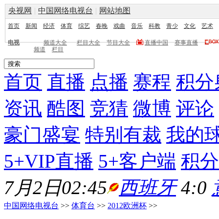
央视网
|
中国网络电视台
|
网站地图
首页
新闻
经济
体育
综艺
春晚
戏曲
音乐
科教
青少
文化
艺术
电视
频道大全
栏目大全
节目大全
直播中国
赛事直播
频道
栏目
首页
直播
点播
赛程
积分
资讯
酷图
竞猜
微博
评论
豪门盛宴
特别有裁
我的
5+VIP直播
5+客户端
积分
7月2日02:45
西班牙
4:0
中国网络电视台
>>
体育台
>>
2012欧洲杯
>>