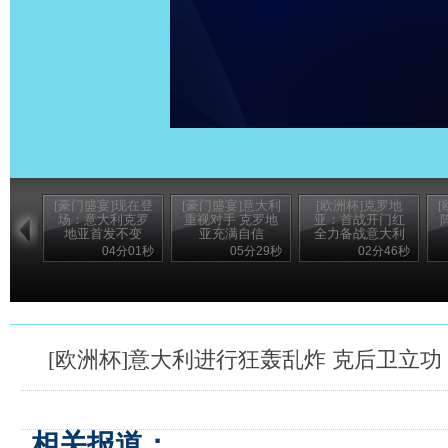
[豪门盛宴]现在登
[豪门盛宴]意大利
[欧洲杯]克罗地
场：意大利克罗
重视对手 克罗地
亚：首战开门红
地亚首发不变
亚充满自信
全力备战意大利
04分01秒
05分29秒
02分46秒
[欧洲杯]意大利进行狂轰乱炸 克后卫立功
相关报道：