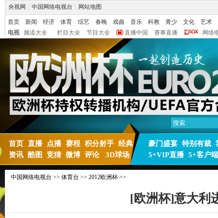
央视网
|
中国网络电视台
|
网站地图
首页
新闻
经济
体育
综艺
春晚
戏曲
音乐
科教
青少
文化
艺术
电视
频道大全
栏目大全
节目大全
直播中国
赛事直播
网络
首页
直播
点播
赛程
积分射手
经典
豪门盛宴
特别有裁
资讯
酷图
竞猜
微博
评论
3D球场
5+VIP直播
5+客户
中国网络电视台
>>
体育台
>>
2012欧洲杯
>>
[欧洲杯]意大利