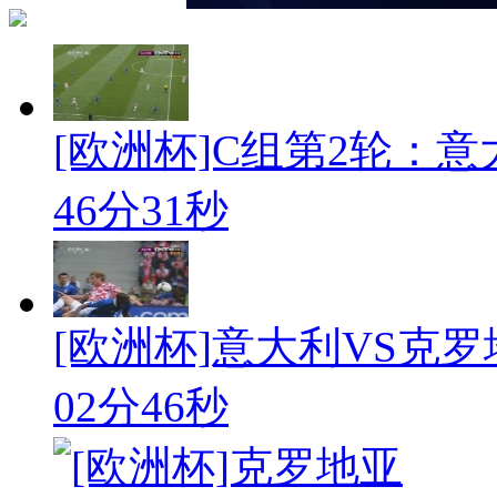
[欧洲杯]C组第2轮：意大
46分31秒
[欧洲杯]意大利VS克
02分46秒