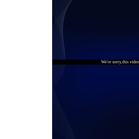
We're sorry,this vide