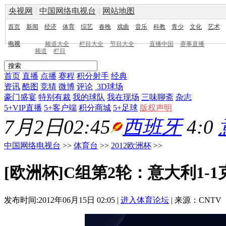
央视网
|
中国网络电视台
|
网站地图
首页
新闻
经济
体育
综艺
春晚
戏曲
音乐
科教
青少
文化
艺术
电视
频道大全
栏目大全
节目大全
直播中国
赛事直播
频道
栏目
首页
直播
点播
赛程
积分射手
经典
资讯
酷图
竞猜
微博
评论
3D球场
豪门盛宴
特别有裁
我的球队
我在现场
三味聊斋
杂志
5+VIP直播
5+客户端
积分商城
5+足球
版权声明
7月2日02:45
西班牙
4:0
中国网络电视台
>>
体育台
>>
2012欧洲杯
>>
[欧洲杯]C组第2轮：意大利1-
发布时间:2012年06月15日 02:05 |
进入体育论坛
| 来源：CNTV