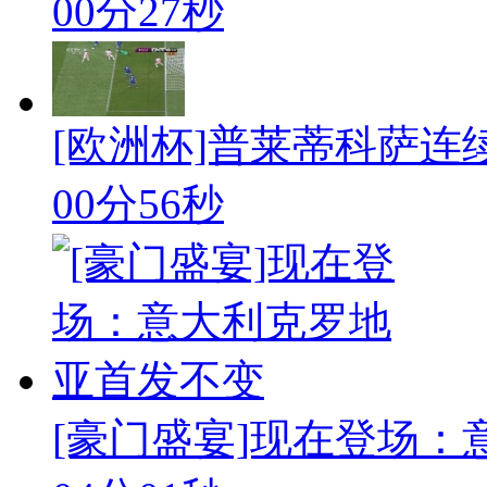
00分27秒
[欧洲杯]普莱蒂科萨连
00分56秒
[豪门盛宴]现在登场