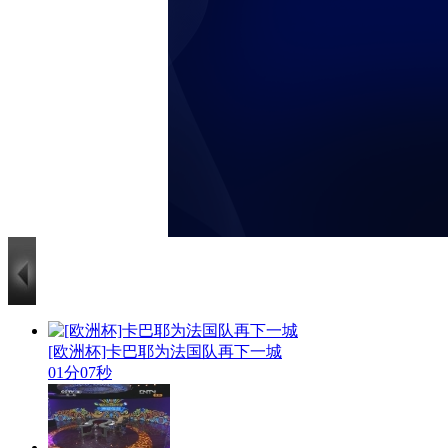
[欧洲杯]卡巴耶为法国队再下一城
01分07秒