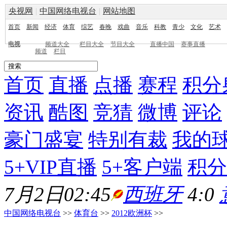
央视网
|
中国网络电视台
|
网站地图
首页
新闻
经济
体育
综艺
春晚
戏曲
音乐
科教
青少
文化
艺术
电视
频道大全
栏目大全
节目大全
直播中国
赛事直播
频道
栏目
首页
直播
点播
赛程
积分
资讯
酷图
竞猜
微博
评论
豪门盛宴
特别有裁
我的
5+VIP直播
5+客户端
积分
7月2日02:45
西班牙
4:0
中国网络电视台
>>
体育台
>>
2012欧洲杯
>>