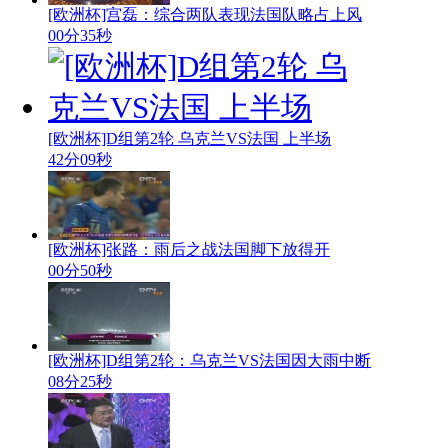
[欧洲杯]宫磊：综合两队表现法国队略占上风
00分35秒
[欧洲杯]D组第2轮 乌克兰VS法国 上半场
42分09秒
[欧洲杯]张路：雨后之战法国脚下放得开
00分50秒
[欧洲杯]D组第2轮：乌克兰VS法国因大雨中断
08分25秒