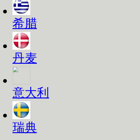
希腊
丹麦
意大利
瑞典