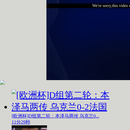
We're sorry,this video
[欧洲杯]D组第二轮：本泽马两传 乌克兰0...
11分29秒