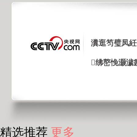
瀵逛笉璧凤紝
绋嶅悗灏濊
精选推荐
更多