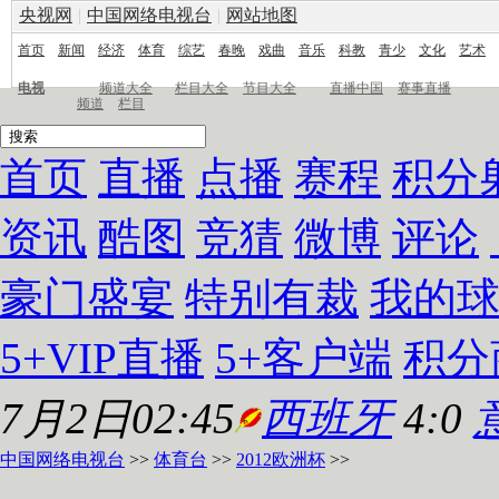
央视网
|
中国网络电视台
|
网站地图
首页
新闻
经济
体育
综艺
春晚
戏曲
音乐
科教
青少
文化
艺术
电视
频道大全
栏目大全
节目大全
直播中国
赛事直播
频道
栏目
首页
直播
点播
赛程
积分
资讯
酷图
竞猜
微博
评论
豪门盛宴
特别有裁
我的
5+VIP直播
5+客户端
积分
7月2日02:45
西班牙
4:0
中国网络电视台
>>
体育台
>>
2012欧洲杯
>>