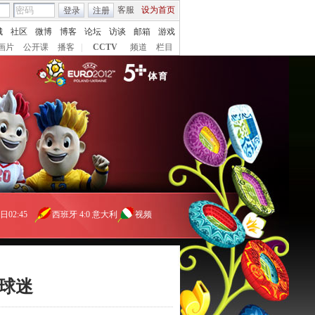
客服
设为首页
登录
注册
城
社区
微博
博客
论坛
访谈
邮箱
游戏
画片
公开课
播客
|
CCTV
频道
栏目
日02:45
西班牙
4:0
意大利
视频
球迷