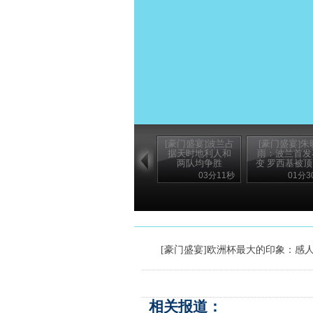
[豪门盛宴]波兰占
[豪门盛宴]朱
据天时地利人和
雨：波兰首发
两队均争胜
变 罗西基被
03分11秒
01分3
[豪门盛宴]欧洲杯最大的印象：感
相关报道：