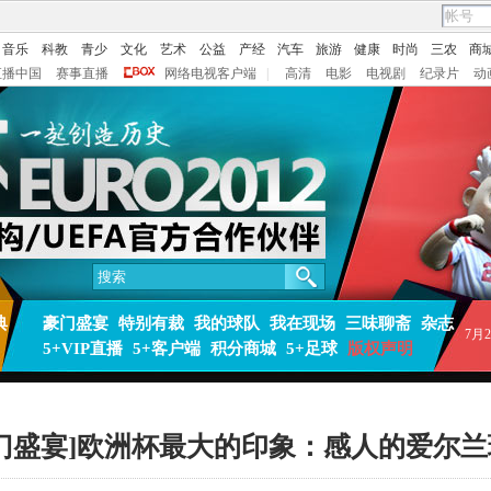
音乐
科教
青少
文化
艺术
公益
产经
汽车
旅游
健康
时尚
三农
商
直播中国
赛事直播
网络电视客户端
|
高清
电影
电视剧
纪录片
动
典
豪门盛宴
特别有裁
我的球队
我在现场
三味聊斋
杂志
7月2
5+VIP直播
5+客户端
积分商城
5+足球
版权声明
豪门盛宴]欧洲杯最大的印象：感人的爱尔兰