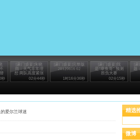
晓
[豪门盛宴]朱晓
[豪门盛宴]完整版
[豪门盛宴]我
[
不
雨：天气非常理
20120616 02
是“章鱼哥” 预测
题
顶替
想 两队高度紧张
胜负大赛
0秒
02分44秒
1时16分36秒
02分15秒
精选
人的爱尔兰球迷
微博