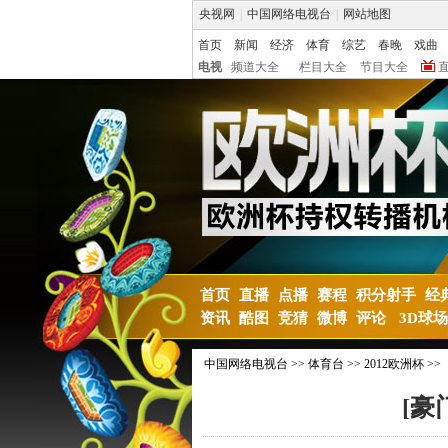
央视网
|
中国网络电视台
|
网站地图
首页
新闻
经济
体育
综艺
春晚
戏曲
电视
频道大全
栏目大全
节目大全
首页
直播
点播
赛程
积分射手
经
资讯
酷图
竞猜
微博
评论
3D球场
中国网络电视台
>>
体育台
>>
2012欧洲杯
>>
[