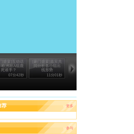
豪门盛宴]互动话
[豪门盛宴]嘉宾共
：欧洲杯A组鹿
同分析各小组出
死谁手？
线形势
07分42秒
11分01秒
推荐
更多
参与