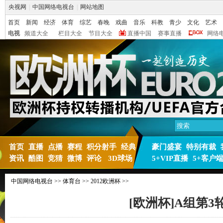
央视网
|
中国网络电视台
|
网站地图
首页
新闻
经济
体育
综艺
春晚
戏曲
音乐
科教
青少
文化
艺术
电视
频道大全
栏目大全
节目大全
直播中国
赛事直播
网络
首页
直播
点播
赛程
积分射手
经典
豪门盛宴
特别有裁
资讯
酷图
竞猜
微博
评论
3D球场
5+VIP直播
5+客户
中国网络电视台
>>
体育台
>>
2012欧洲杯
>>
[欧洲杯]A组第3