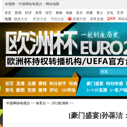
央视网
|
中国网络电视台
|
网站地图
首页
新闻
经济
体育
综艺
春晚
戏曲
音乐
科教
青少
文化
艺术
电视
频道大全
栏目大全
节目大全
直播中国
赛事直播
网络
首页
直播
点播
赛程
积分射手
经典
豪门盛宴
特别有裁
资讯
酷图
竞猜
微博
评论
3D球场
5+VIP直播
5+客户
中国网络电视台
>>
体育台
>>
2012欧洲杯
>>
[豪门盛宴]孙葆洁