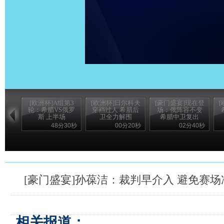
[欧洲杯]A组第3
[欧洲杯]日尔科夫
[豪门盛宴]现在登
轮：希腊VS俄罗
穿裆过人 希腊后
场：俄阵容不变
斯 上半场
卫全力解围
希腊中卫复出
48分30秒
00分20秒
02分40秒
[豪门盛宴]孙葆洁：裁判早介入 避免赛场
相关报道：