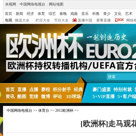
央视网
|
中国网络电视台
|
网站地图
首页
新闻
经济
体育
综艺
春晚
戏曲
音乐
科教
青少
文化
艺术
电视
频道大全
栏目大全
节目大全
直播中国
赛事直播
网络
首页
直播
点播
赛程
积分射手
经典
豪门盛宴
特别有裁
资讯
酷图
竞猜
微博
评论
3D球场
5+VIP直播
5+客户
中国网络电视台
>>
体育台
>>
2012欧洲杯
>>
[欧洲杯]走马观