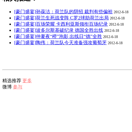
[豪门盛宴]孙葆洁：荷兰队的阴招 裁判有些偏袒
2012-6-18
[豪门盛宴]荷兰生死战变阵 C罗2球助荷兰出局
2012-6-18
[豪门盛宴]百场荣耀 卡西利亚斯领衔百场纪录
2012-6-18
[豪门盛宴]波多尔斯基破纪录 德国全胜出线
2012-6-18
[豪门盛宴]仲夏夜“橙”泡影 出线日“德”全胜
2012-6-18
[豪门盛宴]陶伟：荷兰队今天准备强攻葡萄牙
2012-6-18
精选推荐
更多
微博
参与