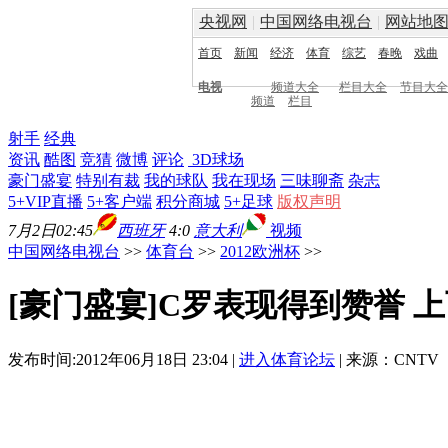
央视网
|
中国网络电视台
|
网站地
首页
新闻
经济
体育
综艺
春晚
戏曲
电视
频道大全
栏目大全
节目大全
频道
栏目
射手
经典
资讯
酷图
竞猜
微博
评论
3D球场
豪门盛宴
特别有裁
我的球队
我在现场
三味聊斋
杂志
5+VIP直播
5+客户端
积分商城
5+足球
版权声明
7月2日02:45
西班牙
4:0
意大利
视频
中国网络电视台
>>
体育台
>>
2012欧洲杯
>>
[豪门盛宴]C罗表现得到赞誉 
发布时间:2012年06月18日 23:04 |
进入体育论坛
| 来源：CNTV