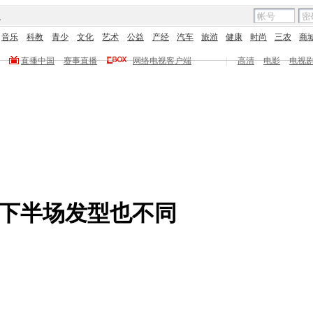
图
音乐
科教
青少
文化
艺术
公益
产经
汽车
旅游
健康
时尚
三农
商
直播中国
赛事直播
网络电视客户端
|
高清
电影
电视
上下半场发型也不同