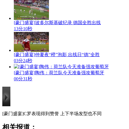
[豪门盛宴]波多尔斯基破纪录 德国全胜出线
13分10秒
[豪门盛宴]仲夏夜“橙”泡影 出线日“德”全胜
03分24秒
[豪门盛宴]陶伟：荷兰队今天准备强攻葡萄牙
00分31秒
[豪门盛宴]C罗表现得到赞誉 上下半场发型也不同
相关报道：