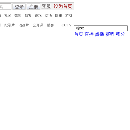
客服
设为首页
登录
注册
城
社区
微博
博客
论坛
访谈
邮箱
游戏
剧
纪录片
动画片
公开课
播客
|
CCTV
首页
直播
点播
赛程
积分