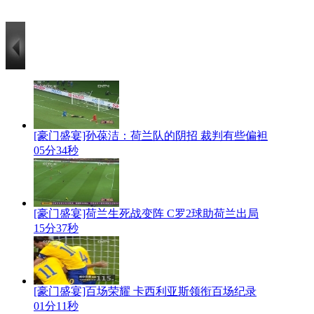
[豪门盛宴]孙葆洁：荷兰队的阴招 裁判有些偏袒
05分34秒
[豪门盛宴]荷兰生死战变阵 C罗2球助荷兰出局
15分37秒
[豪门盛宴]百场荣耀 卡西利亚斯领衔百场纪录
01分11秒