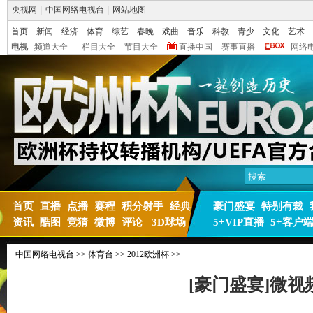
央视网
|
中国网络电视台
|
网站地图
首页
新闻
经济
体育
综艺
春晚
戏曲
音乐
科教
青少
文化
艺术
电视
频道大全
栏目大全
节目大全
直播中国
赛事直播
网络
首页
直播
点播
赛程
积分射手
经典
豪门盛宴
特别有裁
资讯
酷图
竞猜
微博
评论
3D球场
5+VIP直播
5+客户
中国网络电视台
>>
体育台
>>
2012欧洲杯
>>
[豪门盛宴]微