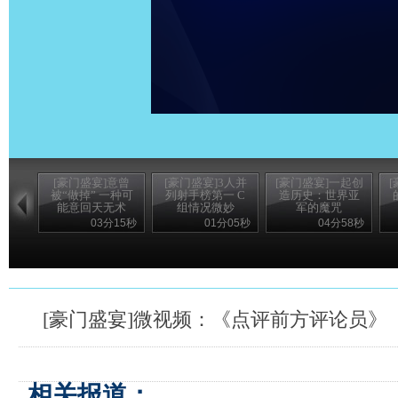
[豪门盛宴]意曾
[豪门盛宴]3人并
[豪门盛宴]一起创
被“做掉” 一种可
列射手榜第一 C
造历史：世界亚
能意回天无术
组情况微妙
军的魔咒
03分15秒
01分05秒
04分58秒
[豪门盛宴]微视频：《点评前方评论员》
相关报道：