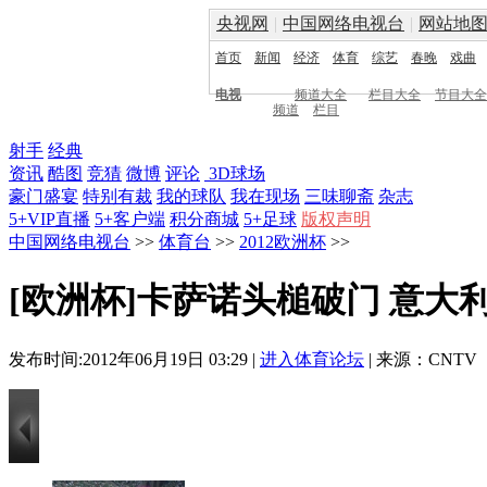
央视网
|
中国网络电视台
|
网站地
首页
新闻
经济
体育
综艺
春晚
戏曲
电视
频道大全
栏目大全
节目大全
频道
栏目
射手
经典
资讯
酷图
竞猜
微博
评论
3D球场
豪门盛宴
特别有裁
我的球队
我在现场
三味聊斋
杂志
5+VIP直播
5+客户端
积分商城
5+足球
版权声明
中国网络电视台
>>
体育台
>>
2012欧洲杯
>>
[欧洲杯]卡萨诺头槌破门 意大利
发布时间:2012年06月19日 03:29 |
进入体育论坛
| 来源：CNTV