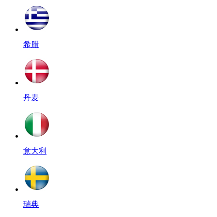
希腊
丹麦
意大利
瑞典