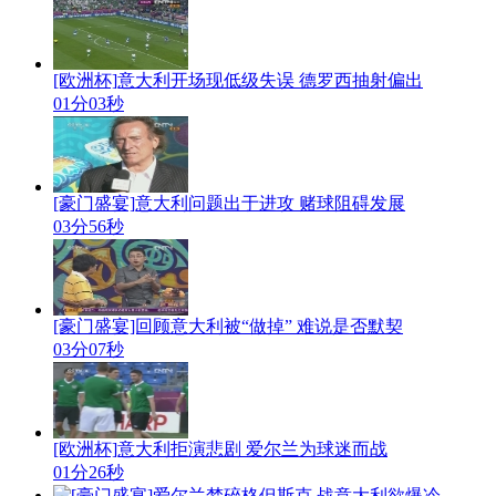
[欧洲杯]意大利开场现低级失误 德罗西抽射偏出
01分03秒
[豪门盛宴]意大利问题出于进攻 赌球阻碍发展
03分56秒
[豪门盛宴]回顾意大利被“做掉” 难说是否默契
03分07秒
[欧洲杯]意大利拒演悲剧 爱尔兰为球迷而战
01分26秒