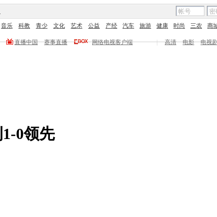
图
音乐
科教
青少
文化
艺术
公益
产经
汽车
旅游
健康
时尚
三农
商
直播中国
赛事直播
网络电视客户端
|
高清
电影
电视
1-0领先