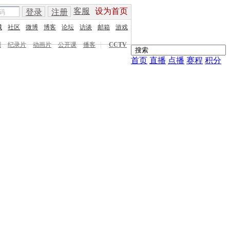
客服
设为首页
登录
注册
城
社区
微博
博客
论坛
访谈
邮箱
游戏
剧
纪录片
动画片
公开课
播客
|
CCTV
首页
直播
点播
赛程
积分