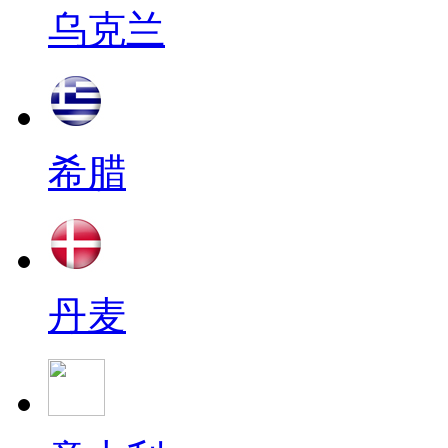
乌克兰
希腊
丹麦