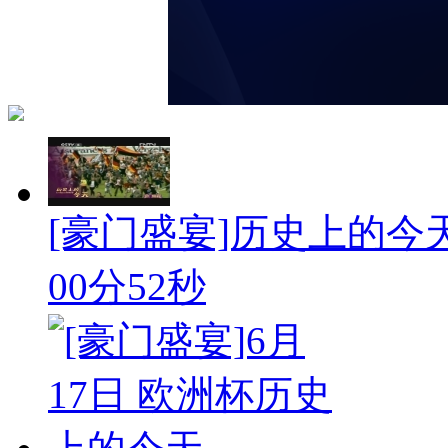
[豪门盛宴]历史上的今天：
00分52秒