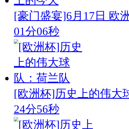
[豪门盛宴]6月17日 
01分06秒
[欧洲杯]历史上的伟大
24分56秒