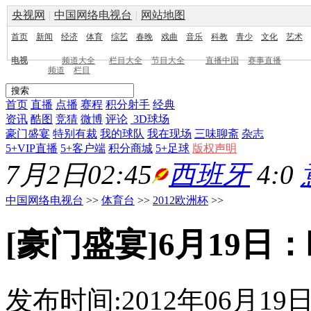
央视网
|
中国网络电视台
|
网站地图
首页
新闻
经济
体育
综艺
春晚
戏曲
音乐
科教
青少
文化
艺术
电视
频道大全
栏目大全
节目大全
直播中国
赛事直播
频道
栏目
首页
直播
点播
赛程
积分射手
经典
资讯
酷图
竞猜
微博
评论
3D球场
豪门盛宴
特别有裁
我的球队
我在现场
三味聊斋
杂志
5+VIP直播
5+客户端
积分商城
5+足球
版权声明
7月2日02:45
西班牙
4:0
中国网络电视台
>>
体育台
>>
2012欧洲杯
>>
[豪门盛宴]6月19
发布时间:2012年06月19日 2