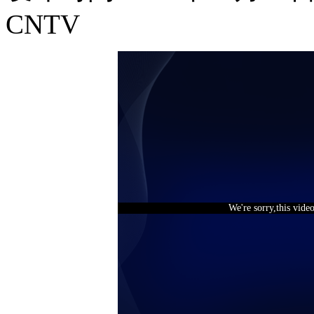
CNTV
We're sorry,this vide