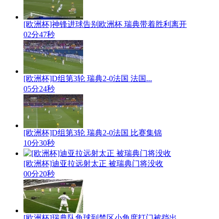
[欧洲杯]神锋进球告别欧洲杯 瑞典带着胜利离开
02分47秒
[欧洲杯]D组第3轮 瑞典2-0法国 法国...
05分24秒
[欧洲杯]D组第3轮 瑞典2-0法国 比赛集锦
10分30秒
[欧洲杯]迪亚拉远射太正 被瑞典门将没收
00分20秒
[欧洲杯]瑞典队角球到禁区小角度打门被挡出