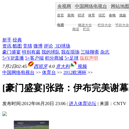
央视网
|
中国网络电视台
|
网站地
首页
新闻
经济
体育
综艺
春晚
戏曲
电视
频道大全
栏目大全
节目大全
频道
栏目
射手
经典
资讯
酷图
竞猜
微博
评论
3D球场
豪门盛宴
特别有裁
我的球队
我在现场
三味聊斋
杂志
5+VIP直播
5+客户端
积分商城
5+足球
版权声明
7月2日02:45
西班牙
4:0
意大利
视频
中国网络电视台
>>
体育台
>>
2012欧洲杯
>>
[豪门盛宴]张路：伊布完美谢幕
发布时间:2012年06月20日 23:06 |
进入体育论坛
| 来源：CNTV