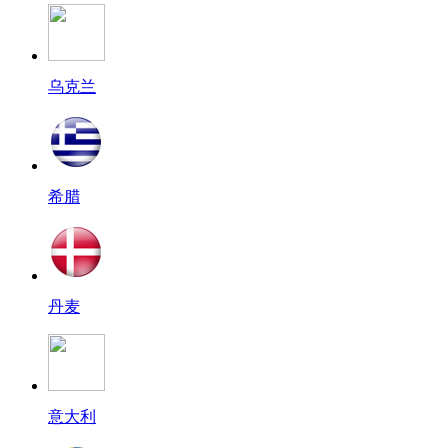
乌克兰
希腊
丹麦
意大利