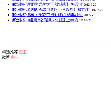
[欧洲杯]迪亚拉远射太正 被瑞典门将没收
2012-6-20
[欧洲杯]瑞典队角球到禁区小角度打门被挡出
2012-6-20
[欧洲杯]伊布飞身凌空扫射破门 瑞典领先
2012-6-20
[欧洲杯]D组第3轮 瑞典VS法国 上半场
2012-6-20
精选推荐
更多
微博
参与