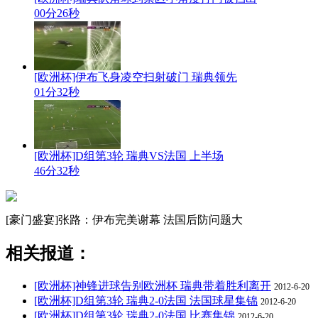
00分26秒
[欧洲杯]伊布飞身凌空扫射破门 瑞典领先
01分32秒
[欧洲杯]D组第3轮 瑞典VS法国 上半场
46分32秒
[豪门盛宴]张路：伊布完美谢幕 法国后防问题大
相关报道：
[欧洲杯]神锋进球告别欧洲杯 瑞典带着胜利离开
2012-6-20
[欧洲杯]D组第3轮 瑞典2-0法国 法国球星集锦
2012-6-20
[欧洲杯]D组第3轮 瑞典2-0法国 比赛集锦
2012-6-20