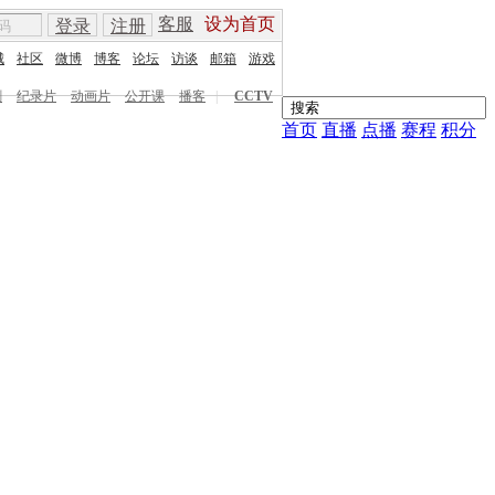
客服
设为首页
登录
注册
城
社区
微博
博客
论坛
访谈
邮箱
游戏
剧
纪录片
动画片
公开课
播客
|
CCTV
首页
直播
点播
赛程
积分