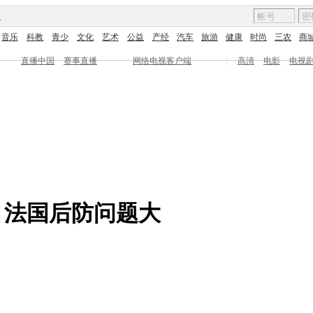
图
音乐
科教
青少
文化
艺术
公益
产经
汽车
旅游
健康
时尚
三农
商
直播中国
赛事直播
网络电视客户端
|
高清
电影
电视
 法国后防问题大