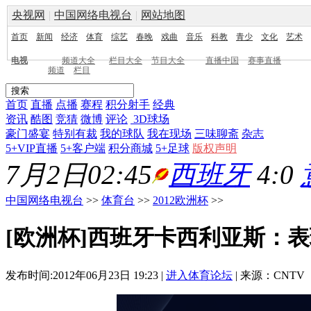
央视网
|
中国网络电视台
|
网站地图
首页
新闻
经济
体育
综艺
春晚
戏曲
音乐
科教
青少
文化
艺术
电视
频道大全
栏目大全
节目大全
直播中国
赛事直播
频道
栏目
首页
直播
点播
赛程
积分射手
经典
资讯
酷图
竞猜
微博
评论
3D球场
豪门盛宴
特别有裁
我的球队
我在现场
三味聊斋
杂志
5+VIP直播
5+客户端
积分商城
5+足球
版权声明
7月2日02:45
西班牙
4:0
中国网络电视台
>>
体育台
>>
2012欧洲杯
>>
[欧洲杯]西班牙卡西利亚斯：表
发布时间:2012年06月23日 19:23 |
进入体育论坛
| 来源：CNTV