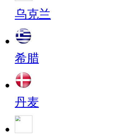
乌克兰
希腊
丹麦