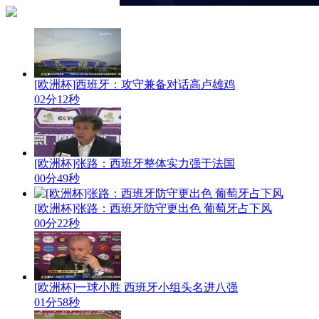
[欧洲杯]西班牙：攻守兼备对话高卢雄鸡
02分12秒
[欧洲杯]张路：西班牙整体实力强于法国
00分49秒
[欧洲杯]张路：西班牙防守更出色 葡萄牙占下风
00分22秒
[欧洲杯]一球小胜 西班牙小组头名进八强
01分58秒