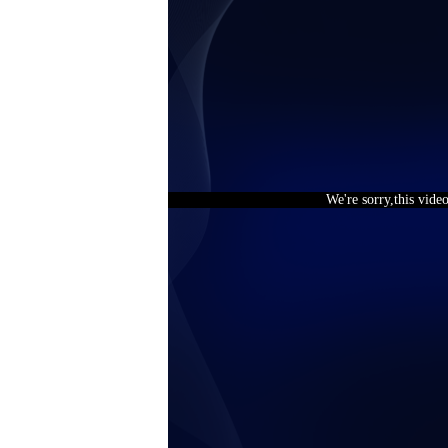
We're sorry,this vide