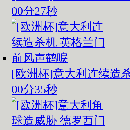
00分27秒
[欧洲杯]意大利连续造
00分35秒