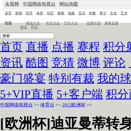
央视网
|
中国网络电视台
|
网站地图
首页
新闻
经济
体育
综艺
春晚
戏曲
音乐
科教
青少
文化
艺术
电视
频道大全
栏目大全
节目大全
直播中国
赛事直播
频道
栏目
首页
直播
点播
赛程
积分
资讯
酷图
竞猜
微博
评论
豪门盛宴
特别有裁
我的
5+VIP直播
5+客户端
积分
中国网络电视台
>>
体育台
>>
2012欧洲杯
>>
[欧洲杯]迪亚曼蒂转