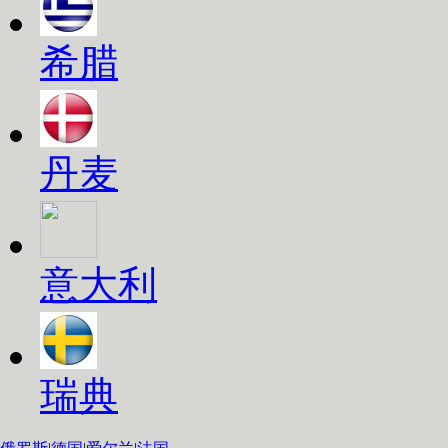
希腊
丹麦
意大利
瑞典