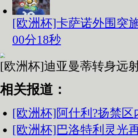
[欧洲杯]卡萨诺外围突
00分18秒
[欧洲杯]迪亚曼蒂转身远
相关报道：
[欧洲杯]阿什利?扬禁
[欧洲杯]巴洛特利灵光