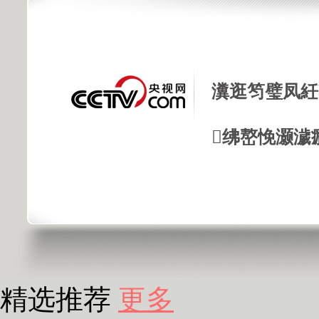
瀵逛笉璧凤紝
绋嶅悗灏濊
精选推荐
更多