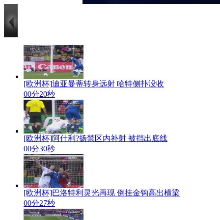
[欧洲杯]迪亚曼蒂转身远射 哈特侧扑没收
00分20秒
[欧洲杯]阿什利?扬禁区内补射 被挡出底线
00分30秒
[欧洲杯]巴洛特利灵光再现 倒挂金钩高出横梁
00分27秒