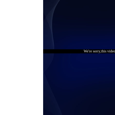
We're sorry,this vide