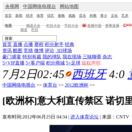
央视网
|
中国网络电视台
|
网站地图
首页
新闻
经济
体育
综艺
春晚
戏曲
音乐
科教
青少
文化
艺术
电视
频道大全
栏目大全
节目大全
直播中国
赛事直播
频道
栏目
首页
直播
点播
赛程
积分射手
经典
资讯
酷图
竞猜
微博
评论
3D球场
豪门盛宴
特别有裁
我的球队
我在现场
三味聊斋
杂志
5+VIP直播
5+客户端
积分商城
5+足球
版权声明
7月2日02:45
西班牙
4:0
中国网络电视台
>>
体育台
>>
2012欧洲杯
>>
[欧洲杯]意大利直传禁区 诺切
发布时间:2012年06月25日 04:34 |
进入体育论坛
| 来源：CNTV