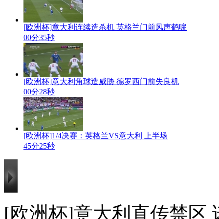
[欧洲杯]意大利连续造杀机 英格兰门前风声鹤唳
00分35秒
[欧洲杯]意大利角球造威胁 德罗西门前失良机
00分28秒
[欧洲杯]1/4决赛：英格兰VS意大利 上半场
45分25秒
[欧洲杯]意大利直传禁区