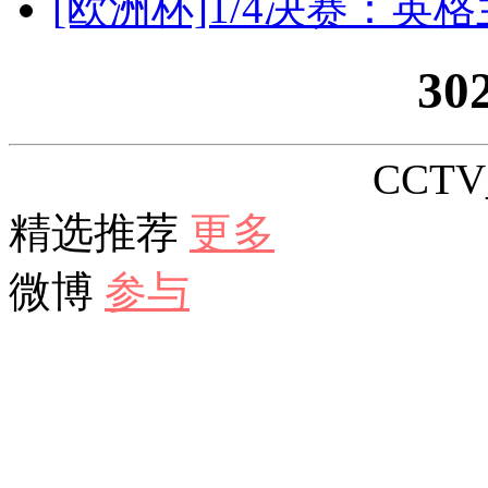
[欧洲杯]1/4决赛：英
30
CCTV_
精选推荐
更多
微博
参与