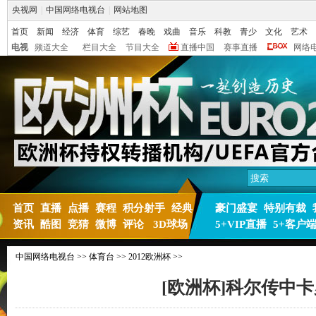
央视网
|
中国网络电视台
|
网站地图
首页
新闻
经济
体育
综艺
春晚
戏曲
音乐
科教
青少
文化
艺术
电视
频道大全
栏目大全
节目大全
直播中国
赛事直播
网络
首页
直播
点播
赛程
积分射手
经典
豪门盛宴
特别有裁
资讯
酷图
竞猜
微博
评论
3D球场
5+VIP直播
5+客户
中国网络电视台
>>
体育台
>>
2012欧洲杯
>>
[欧洲杯]科尔传中