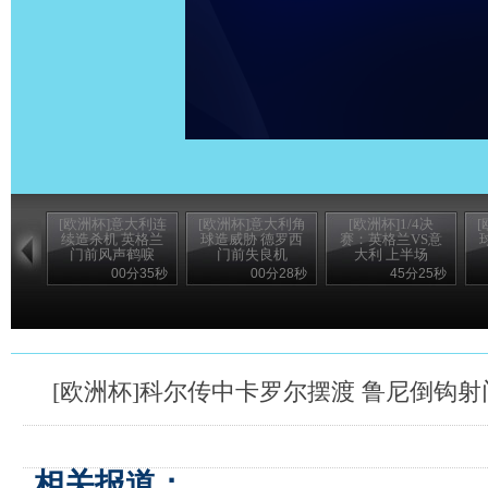
[欧洲杯]意大利连
[欧洲杯]意大利角
[欧洲杯]1/4决
续造杀机 英格兰
球造威胁 德罗西
赛：英格兰VS意
门前风声鹤唳
门前失良机
大利 上半场
00分35秒
00分28秒
45分25秒
[欧洲杯]科尔传中卡罗尔摆渡 鲁尼倒钩射
相关报道：