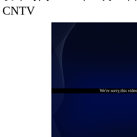
CNTV
We're sorry,this vide