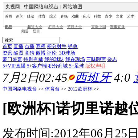
央视网
|
中国网络电视台
|
网站地图
首页
新闻
经济
体育
综艺
春晚
戏曲
音乐
科教
青少
文化
艺术
电视
频道大全
栏目大全
节目大全
直播中国
赛事直播
频道
栏目
首页
直播
点播
赛程
积分射手
经典
资讯
酷图
竞猜
微博
评论
3D球场
豪门盛宴
特别有裁
我的球队
我在现场
三味聊斋
杂志
5+VIP直播
5+客户端
积分商城
5+足球
版权声明
7月2日02:45
西班牙
4:0
中国网络电视台
>>
体育台
>>
2012欧洲杯
>>
[欧洲杯]诺切里诺越
发布时间:2012年06月25日 0