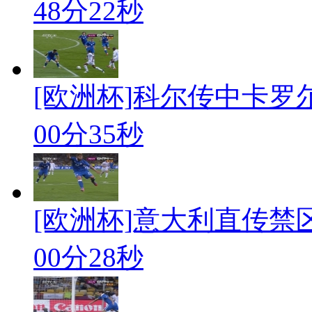
48分22秒
[欧洲杯]科尔传中卡罗
00分35秒
[欧洲杯]意大利直传禁
00分28秒