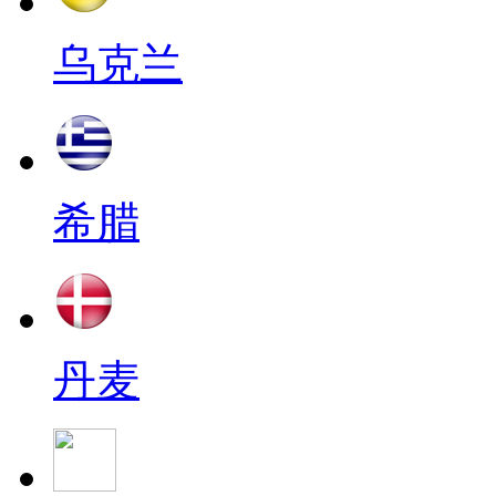
乌克兰
希腊
丹麦