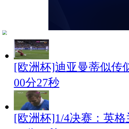
[欧洲杯]迪亚曼蒂似传
00分27秒
[欧洲杯]1/4决赛：英