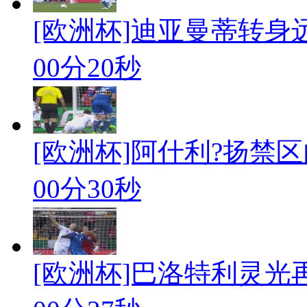
[欧洲杯]迪亚曼蒂转身
00分20秒
[欧洲杯]阿什利?扬禁
00分30秒
[欧洲杯]巴洛特利灵光