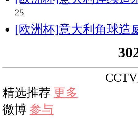
25
[欧洲杯]意大利角球造
30
CCTV_
精选推荐
更多
微博
参与