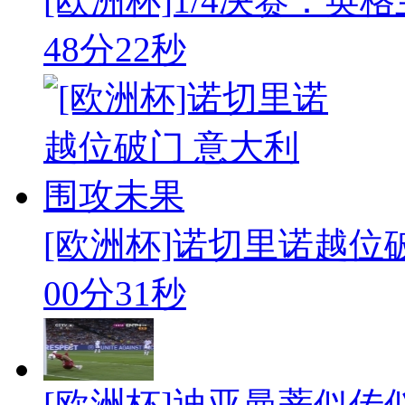
[欧洲杯]1/4决赛：英
48分22秒
[欧洲杯]诺切里诺越位
00分31秒
[欧洲杯]迪亚曼蒂似传