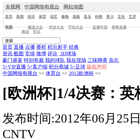
央视网
|
中国网络电视台
|
网站地图
首页
新闻
经济
体育
综艺
春晚
戏曲
音乐
科教
青少
文化
艺术
电视
频道大全
栏目大全
节目大全
直播中国
赛事直播
频道
栏目
首页
直播
点播
赛程
积分射手
经典
资讯
酷图
竞猜
微博
评论
3D球场
豪门盛宴
特别有裁
我的球队
我在现场
三味聊斋
杂志
5+VIP直播
5+客户端
积分商城
5+足球
版权声明
中国网络电视台
>>
体育台
>>
2012欧洲杯
>>
[欧洲杯]1/4决赛：
发布时间:2012年06月25日 0
CNTV