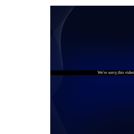
We're sorry,this vide