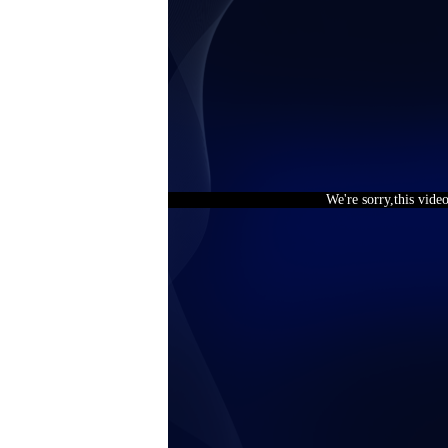
We're sorry,this vide