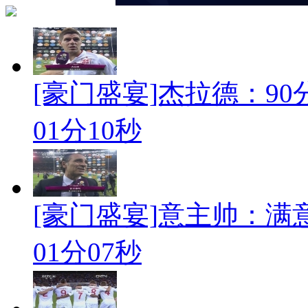
[豪门盛宴]杰拉德：90分
01分10秒
[豪门盛宴]意主帅：满
01分07秒