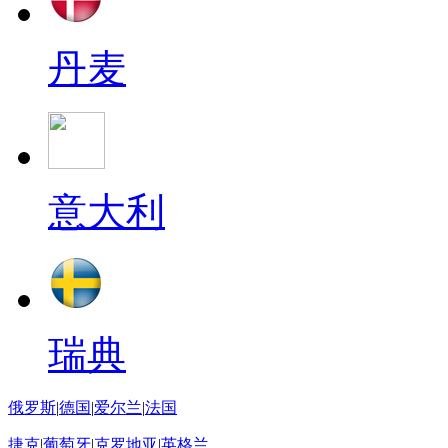
丹麦
意大利
瑞典
俄罗斯
|
德国
|
爱尔兰
|
法国
捷克
|
葡萄牙
|
克罗地亚
|
英格兰