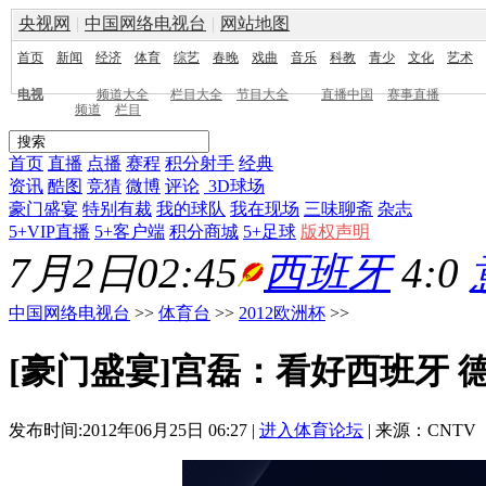
央视网
|
中国网络电视台
|
网站地图
首页
新闻
经济
体育
综艺
春晚
戏曲
音乐
科教
青少
文化
艺术
电视
频道大全
栏目大全
节目大全
直播中国
赛事直播
频道
栏目
首页
直播
点播
赛程
积分射手
经典
资讯
酷图
竞猜
微博
评论
3D球场
豪门盛宴
特别有裁
我的球队
我在现场
三味聊斋
杂志
5+VIP直播
5+客户端
积分商城
5+足球
版权声明
7月2日02:45
西班牙
4:0
中国网络电视台
>>
体育台
>>
2012欧洲杯
>>
[豪门盛宴]宫磊：看好西班牙 
发布时间:2012年06月25日 06:27 |
进入体育论坛
| 来源：CNTV