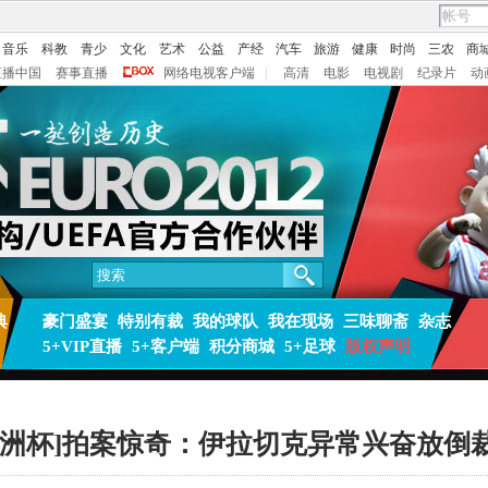
音乐
科教
青少
文化
艺术
公益
产经
汽车
旅游
健康
时尚
三农
商
直播中国
赛事直播
网络电视客户端
|
高清
电影
电视剧
纪录片
动
典
豪门盛宴
特别有裁
我的球队
我在现场
三味聊斋
杂志
5+VIP直播
5+客户端
积分商城
5+足球
版权声明
欧洲杯]拍案惊奇：伊拉切克异常兴奋放倒