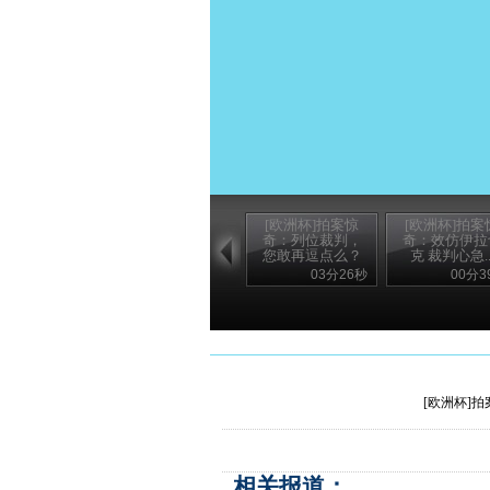
[欧洲杯]拍案惊
[欧洲杯]拍案
奇：列位裁判，
奇：效仿伊拉
您敢再逗点么？
克 裁判心急..
03分26秒
00分3
[欧洲杯]
相关报道：