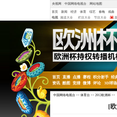
央视网
|
中国网络电视台
|
网站地图
首页
新闻
经济
体育
综艺
春晚
戏曲
电视
频道大全
栏目大全
节目大全
首页
直播
点播
赛程
积分射手
经
资讯
酷图
竞猜
微博
评论
3D球场
中国网络电视台
>>
体育台
>>
2012欧洲杯
>>
[