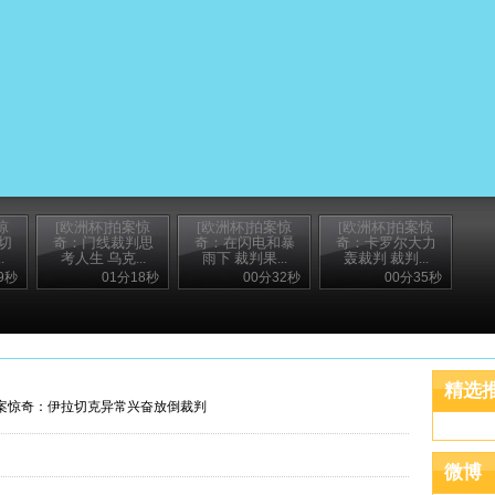
惊
[欧洲杯]拍案惊
[欧洲杯]拍案惊
[欧洲杯]拍案惊
切
奇：门线裁判思
奇：在闪电和暴
奇：卡罗尔大力
.
考人生 乌克...
雨下 裁判果...
轰裁判 裁判...
9秒
01分18秒
00分32秒
00分35秒
精选
拍案惊奇：伊拉切克异常兴奋放倒裁判
微博