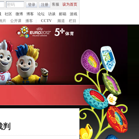
客服
设为首页
登录
注册
城
社区
微博
博客
论坛
访谈
邮箱
游戏
画片
公开课
播客
|
CCTV
频道
栏目
裁判