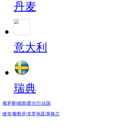
丹麦
意大利
瑞典
俄罗斯
|
德国
|
爱尔兰
|
法国
捷克
|
葡萄牙
|
克罗地亚
|
英格兰