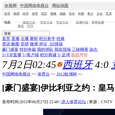
央视网
|
中国网络电视台
|
网站地图
首页
新闻
经济
体育
综艺
春晚
戏曲
音乐
科教
青少
文化
艺术
电视
频道大全
栏目大全
节目大全
直播中国
赛事直播
频道
栏目
首页
直播
点播
赛程
积分射手
经典
资讯
酷图
竞猜
微博
评论
3D球场
豪门盛宴
特别有裁
我的球队
我在现场
三味聊斋
杂志
5+VIP直播
5+客户端
积分商城
5+足球
版权声明
7月2日02:45
西班牙
4:0
中国网络电视台
>>
体育台
>>
2012欧洲杯
>>
[豪门盛宴]伊比利亚之约：皇
发布时间:2012年06月27日 22:40 |
进入体育论坛
| 来源：CNTV