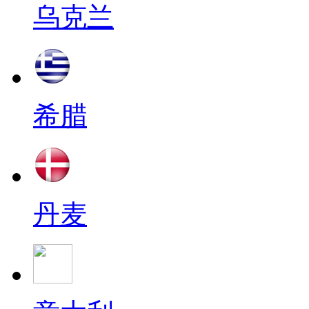
乌克兰
希腊
丹麦