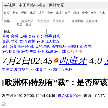
央视网
|
中国网络电视台
|
网站地图
首页
新闻
经济
体育
综艺
春晚
戏曲
音乐
科教
青少
文化
艺术
电视
频道大全
栏目大全
节目大全
直播中国
赛事直播
频道
栏目
首页
直播
点播
赛程
积分射手
经典
资讯
酷图
竞猜
微博
评论
3D球场
豪门盛宴
特别有裁
我的球队
我在现场
三味聊斋
杂志
5+VIP直播
5+客户端
积分商城
5+足球
版权声明
7月2日02:45
西班牙
4:0
中国网络电视台
>>
体育台
>>
2012欧洲杯
>>
[欧洲杯]特别有“裁”：是否应
发布时间:2012年06月29日 04:46 |
进入体育论坛
| 来源：CNTV