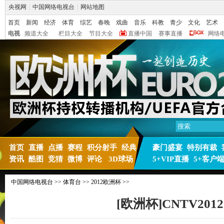
央视网
|
中国网络电视台
|
网站地图
首页
新闻
经济
体育
综艺
春晚
戏曲
音乐
科教
青少
文化
艺术
电视
频道大全
栏目大全
节目大全
直播中国
赛事直播
网络
首页
直播
点播
赛程
积分射手
经典
豪门盛宴
特别有裁
资讯
酷图
竞猜
微博
评论
3D球场
5+VIP直播
5+客户
中国网络电视台
>>
体育台
>>
2012欧洲杯
>>
[欧洲杯]CNTV2