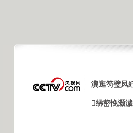
瀵逛笉璧凤
绋嶅悗灏