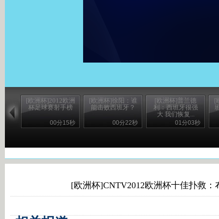
[欧洲杯]2012欧洲
[欧洲杯]徐阳：谁
[欧洲杯]普兰德
杯足球赛射手榜
能击败西班牙？
利：西班牙很强
大 我们恢复...
00分15秒
00分22秒
01分03秒
[欧洲杯]CNTV2012欧洲杯十佳扑救