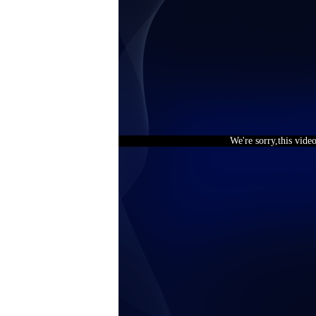
We're sorry,this vide