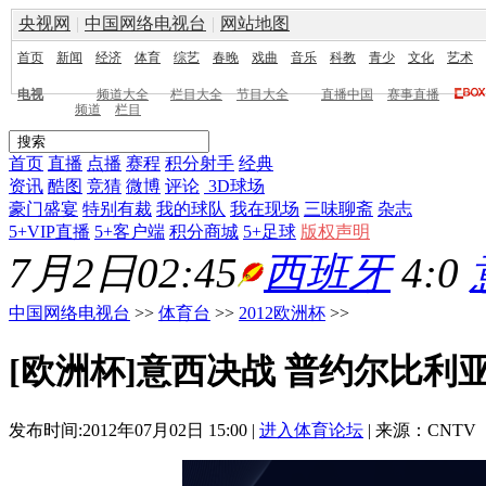
央视网
|
中国网络电视台
|
网站地图
首页
新闻
经济
体育
综艺
春晚
戏曲
音乐
科教
青少
文化
艺术
电视
频道大全
栏目大全
节目大全
直播中国
赛事直播
频道
栏目
首页
直播
点播
赛程
积分射手
经典
资讯
酷图
竞猜
微博
评论
3D球场
豪门盛宴
特别有裁
我的球队
我在现场
三味聊斋
杂志
5+VIP直播
5+客户端
积分商城
5+足球
版权声明
7月2日02:45
西班牙
4:0
中国网络电视台
>>
体育台
>>
2012欧洲杯
>>
[欧洲杯]意西决战 普约尔比利
发布时间:2012年07月02日 15:00 |
进入体育论坛
| 来源：CNTV