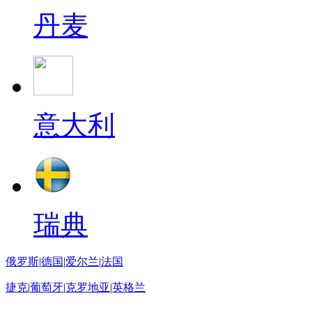
丹麦
意大利
瑞典
俄罗斯
|
德国
|
爱尔兰
|
法国
捷克
|
葡萄牙
|
克罗地亚
|
英格兰