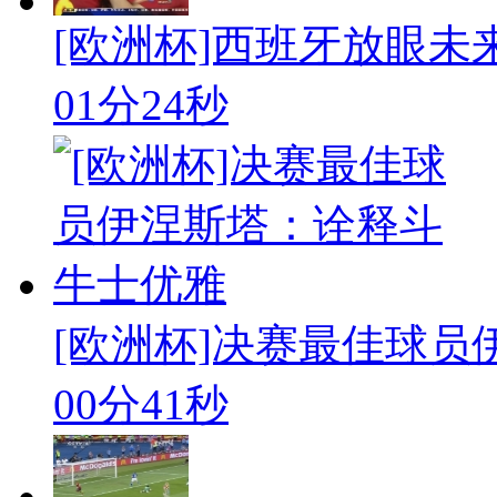
[欧洲杯]西班牙放眼未
01分24秒
[欧洲杯]决赛最佳球
00分41秒