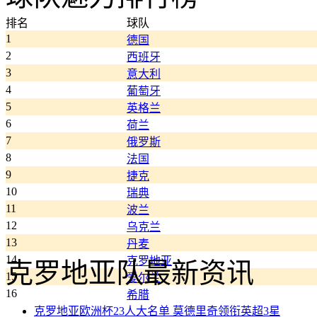
排名
球队
1
德国
2
西班牙
3
意大利
4
葡萄牙
5
英格兰
6
荷兰
7
俄罗斯
8
法国
9
捷克
10
瑞典
11
波兰
12
乌克兰
13
丹麦
14
克罗地亚
克罗地亚队最新资讯
15
爱尔兰
16
希腊
克罗地亚欧洲杯23人大名单 莫德里奇领衔英超3星