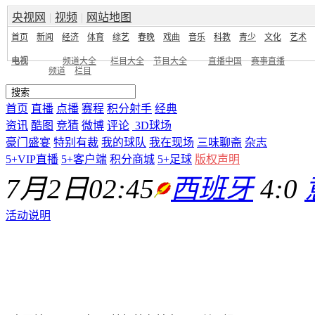
央视网
|
视频
|
网站地图
首页
新闻
经济
体育
综艺
春晚
戏曲
音乐
科教
青少
文化
艺术
电视
频道大全
栏目大全
节目大全
直播中国
赛事直播
频道
栏目
首页
直播
点播
赛程
积分射手
经典
资讯
酷图
竞猜
微博
评论
3D球场
豪门盛宴
特别有裁
我的球队
我在现场
三味聊斋
杂志
5+VIP直播
5+客户端
积分商城
5+足球
版权声明
7月2日02:45
西班牙
4:0
活动说明