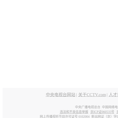
中央电视台网站
|
关于CCTV.com
|
人才
中央广播电视总台 中国网络电
违法和不良信息举报
京ICP证060535号
网上传播视听节目许可证号 0102004
新出网证（京）字0