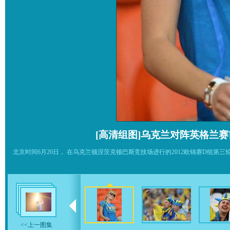
[高清组图]乌克兰对阵英格兰赛前
北京时间6月20日， 在乌克兰顿涅茨克顿巴斯竞技场进行的2012欧锦赛D组
<<上一图集