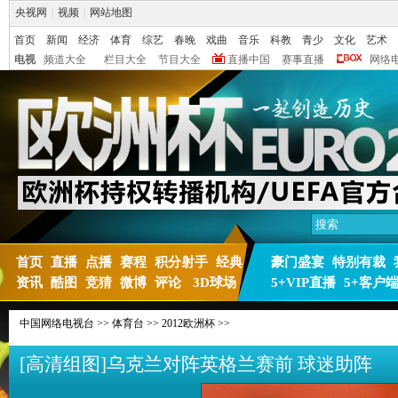
央视网
|
视频
|
网站地图
首页
新闻
经济
体育
综艺
春晚
戏曲
音乐
科教
青少
文化
艺术
电视
频道大全
栏目大全
节目大全
直播中国
赛事直播
网络
首页
直播
点播
赛程
积分射手
经典
豪门盛宴
特别有裁
资讯
酷图
竞猜
微博
评论
3D球场
5+VIP直播
5+客户
中国网络电视台
>>
体育台
>>
2012欧洲杯
>>
[高清组图]乌克兰对阵英格兰赛前 球迷助阵