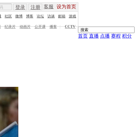
客服
设为首页
登录
注册
城
社区
微博
博客
论坛
访谈
邮箱
游戏
剧
纪录片
动画片
公开课
播客
|
CCTV
首页
直播
点播
赛程
积分