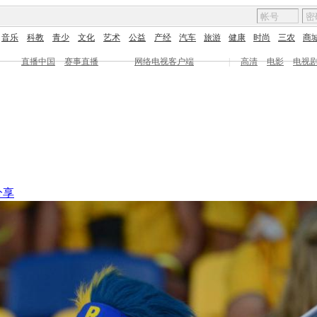
音乐
科教
青少
文化
艺术
公益
产经
汽车
旅游
健康
时尚
三农
商
直播中国
赛事直播
网络电视客户端
|
高清
电影
电视
分享