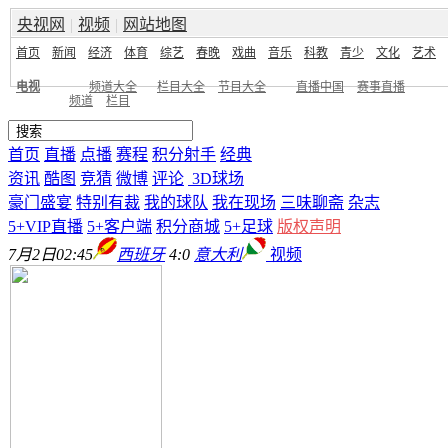
央视网
|
视频
|
网站地图
首页
新闻
经济
体育
综艺
春晚
戏曲
音乐
科教
青少
文化
艺术
电视
频道大全
栏目大全
节目大全
直播中国
赛事直播
频道
栏目
首页
直播
点播
赛程
积分射手
经典
资讯
酷图
竞猜
微博
评论
3D球场
豪门盛宴
特别有裁
我的球队
我在现场
三味聊斋
杂志
5+VIP直播
5+客户端
积分商城
5+足球
版权声明
7月2日02:45
西班牙
4:0
意大利
视频