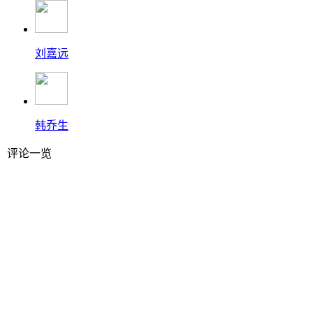
刘嘉远
韩乔生
评论一览