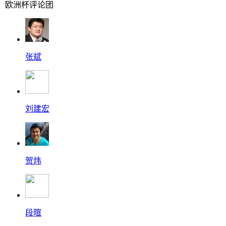
欧洲杯评论团
张斌
刘建宏
贺炜
段暄