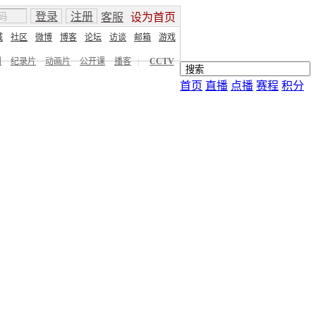
登录
注册
客服
设为首页
城
社区
微博
博客
论坛
访谈
邮箱
游戏
剧
纪录片
动画片
公开课
播客
|
CCTV
首页
直播
点播
赛程
积分