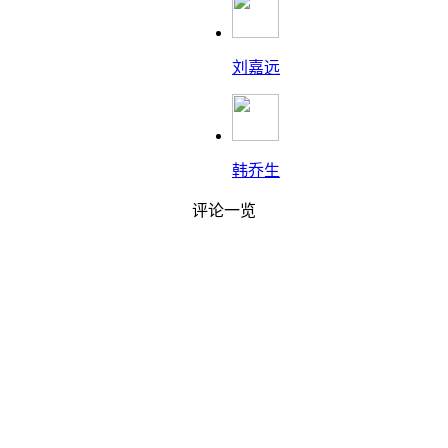
刘嘉远
韩乔生
评论一览