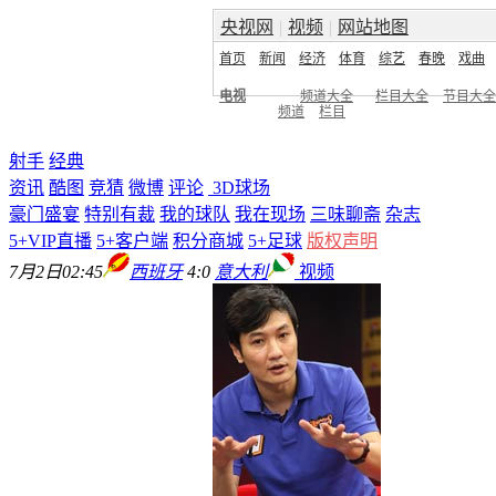
央视网
|
视频
|
网站地图
首页
新闻
经济
体育
综艺
春晚
戏曲
电视
频道大全
栏目大全
节目大全
频道
栏目
射手
经典
资讯
酷图
竞猜
微博
评论
3D球场
豪门盛宴
特别有裁
我的球队
我在现场
三味聊斋
杂志
5+VIP直播
5+客户端
积分商城
5+足球
版权声明
7月2日02:45
西班牙
4:0
意大利
视频