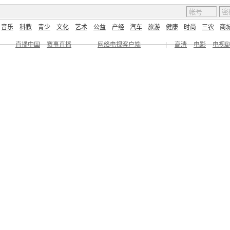
音乐
科教
青少
文化
艺术
公益
产经
汽车
旅游
健康
时尚
三农
商
直播中国
赛事直播
网络电视客户端
|
高清
电影
电视