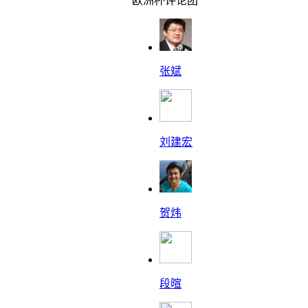
欧洲杯评论团
张斌
刘建宏
贺炜
段暄