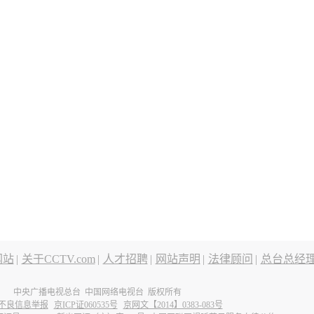
网站
|
关于CCTV.com
|
人才招聘
|
网站声明
|
法律顾问
|
总台总经
中央广播电视总台 中国网络电视台 版权所有
不良信息举报
京ICP证060535号
京网文【2014】0383-083号