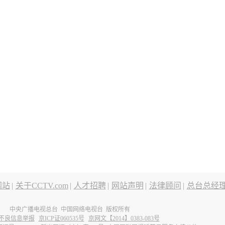
网站
|
关于CCTV.com
|
人才招聘
|
网站声明
|
法律顾问
|
总台总经
中央广播电视总台 中国网络电视台 版权所有
不良信息举报
京ICP证060535号
京网文【2014】0383-083号