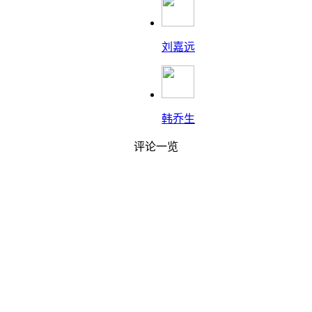
刘嘉远
韩乔生
评论一览