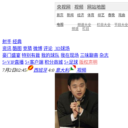
央视网
|
视频
|
网站地图
首页
新闻
经济
体育
综艺
春晚
戏曲
电视
频道大全
栏目大全
节目大全
频道
栏目
射手
经典
资讯
酷图
竞猜
微博
评论
3D球场
豪门盛宴
特别有裁
我的球队
我在现场
三味聊斋
杂志
5+VIP直播
5+客户端
积分商城
5+足球
版权声明
7月2日02:45
西班牙
4:0
意大利
视频