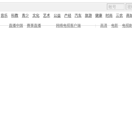
音乐
科教
青少
文化
艺术
公益
产经
汽车
旅游
健康
时尚
三农
商
直播中国
赛事直播
网络电视客户端
|
高清
电影
电视