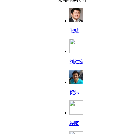
欧洲杯评论团
张斌
刘建宏
贺炜
段暄