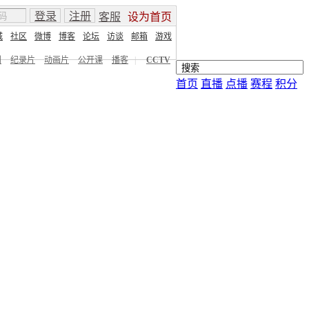
登录
注册
客服
设为首页
城
社区
微博
博客
论坛
访谈
邮箱
游戏
剧
纪录片
动画片
公开课
播客
|
CCTV
首页
直播
点播
赛程
积分