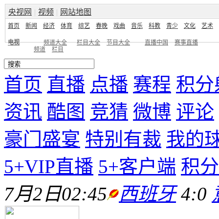
央视网
|
视频
|
网站地图
首页
新闻
经济
体育
综艺
春晚
戏曲
音乐
科教
青少
文化
艺术
电视
频道大全
栏目大全
节目大全
直播中国
赛事直播
频道
栏目
首页
直播
点播
赛程
积分
资讯
酷图
竞猜
微博
评论
豪门盛宴
特别有裁
我的
5+VIP直播
5+客户端
积分
7月2日02:45
西班牙
4:0