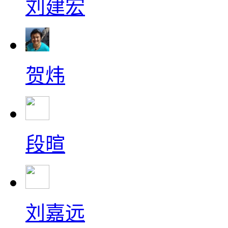
刘建宏
贺炜
段暄
刘嘉远