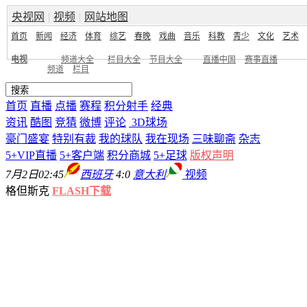
央视网
|
视频
|
网站地图
首页
新闻
经济
体育
综艺
春晚
戏曲
音乐
科教
青少
文化
艺术
电视
频道大全
栏目大全
节目大全
直播中国
赛事直播
频道
栏目
首页
直播
点播
赛程
积分射手
经典
资讯
酷图
竞猜
微博
评论
3D球场
豪门盛宴
特别有裁
我的球队
我在现场
三味聊斋
杂志
5+VIP直播
5+客户端
积分商城
5+足球
版权声明
7月2日02:45
西班牙
4:0
意大利
视频
格但斯克
FLASH下载